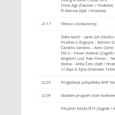
Clone Age (Čakovec / Hrvatska)
El Marrow (Split / Hrvatska)
21:17
Filmovi u konkurenciji
Zlatni lančič – Janez Juh (Divača 
Pozdrav iz Bugojna – Antonio D
Čarobno čarobno – Anes Osmić (
F60.3 – Pavao Bobinac (Zagreb /
Kingdom Lost: Pale Princes – Nev
Blizina – Anita Čeko (Split / Hrva
12 days in Syria (Slobodan Tomić
22:23
Proglašenje pobjednika WHF No
22:39
Glazbeni program izvan konkuren
PRLJAVO KAZALIŠTE (Zagreb / H