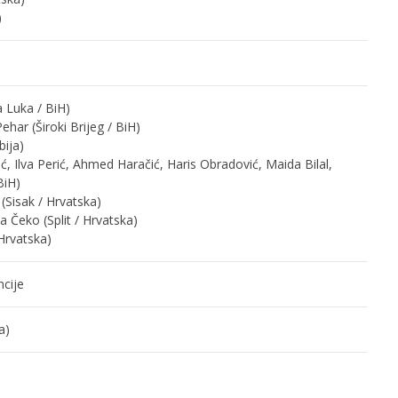
)
 Luka / BiH)
har (Široki Brijeg / BiH)
bija)
 Ilva Perić, Ahmed Haračić, Haris Obradović, Maida Bilal,
BiH)
(Sisak / Hrvatska)
a Čeko (Split / Hrvatska)
Hrvatska)
cije
a)