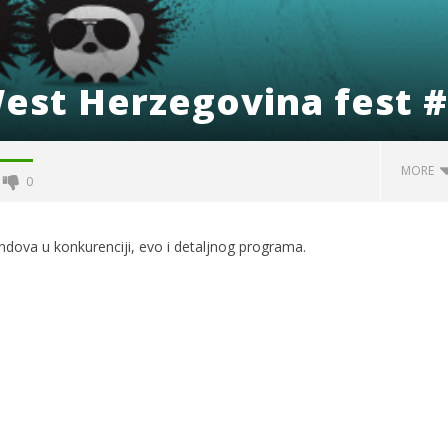
West Herzegovina fest 
MORE
0
endova u konkurenciji, evo i detaljnog programa.
og svjetskog rata i
Radio Hercegovina
čki zločini