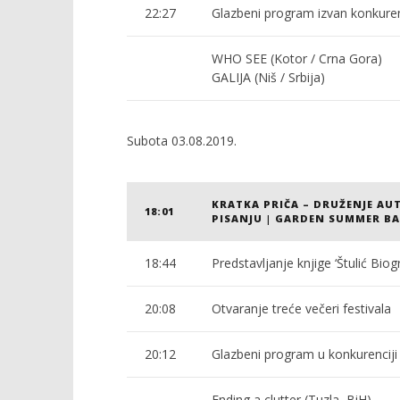
22:27
Glazbeni program izvan konkuren
WHO SEE (Kotor / Crna Gora)
GALIJA (Niš / Srbija)
Subota 03.08.2019.
KRATKA PRIČA – DRUŽENJE AUT
18:01
PISANJU | GARDEN SUMMER B
18:44
Predstavljanje knjige ‘Štulić Bi
20:08
Otvaranje treće večeri festivala
20:12
Glazbeni program u konkurenciji
Ending a clutter (Tuzla, BiH)