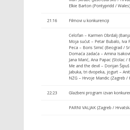
Elkie Barton (Pontypridd / Wales
21:16
Filmovi u konkurenciji
Celofan – Karmen Obrdalj (Banja
Moja sućut – Petar Bubalo, Iva Pe
Peca – Boris Simić (Beograd / Sr
Domaća zadaća – Amina Isaković,
Jana Marić, Ana Papac (Stolac / 
Me and the devil – Dorijan Šipuš 
Jabuka, tri dvopeka, jogurt – Anit
NZG – Hrvoje Mandic (Zagreb / 
22:23
Glazbeni program izvan konkuren
PARNI VALJAK (Zagreb / Hrvatsk