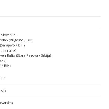
/ Slovenija)
žolan (Bugojno / BiH)
Sarajevo / BiH)
 Hrvatska)
en Rufio (Stara Pazova / Srbija)
tska)
 / BiH)
.17.
cije
rvatska)