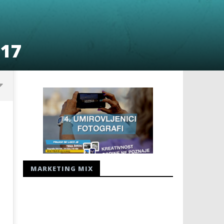
#17
MARKETING MIX
ZAPOČINJE 81. OBLJETNICA
Radio Hercegovina - radio
JUGOKOMUNISTIČKOG UBOJSTVA