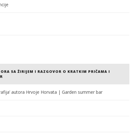
cije
ORA SA ŽIRIJEM I RAZGOVOR O KRATKIM PRIČAMA I
AR
ografija’ autora Hrvoje Horvata | Garden summer bar