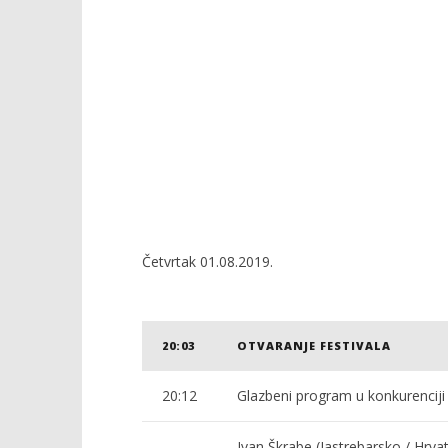
25.
25.
srpnja
srpnja
2019.
2019.
Siroki.com
Siroki.co
Četvrtak 01.08.2019.
20:03
OTVARANJE FESTIVALA
20:12
Glazbeni program u konkurenciji
Ivan Škrabe (Jastrebarsko / Hrva