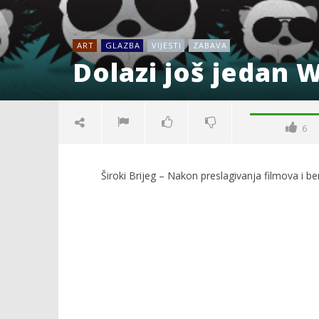
ART
GLAZBA
VIJESTI
ZABAVA
Dolazi još jedan 
6
Široki Brijeg – Nakon preslagivanja filmova i b
NOW VIEWING
Dolazi još jedan West
Kraj Drug
Herzegovina fest #17
komunisti