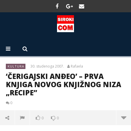
30. studenoga 2007.
Rafaela
KULTURA
‘ČERIGAJSKI ANÐEO’ – PRVA
KNJIGA NOVOG KNJIŽNOG NIZA
„RECIPE”
0
0
0