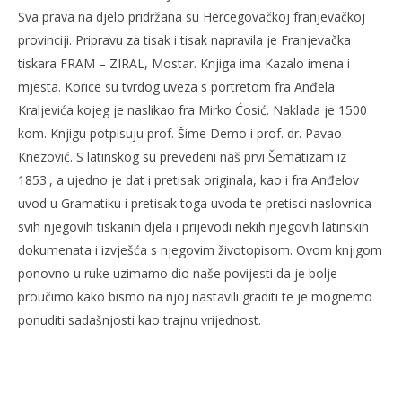
Sva prava na djelo pridržana su Hercegovačkoj franjevačkoj
provinciji. Pripravu za tisak i tisak napravila je Franjevačka
tiskara FRAM – ZIRAL, Mostar. Knjiga ima Kazalo imena i
mjesta. Korice su tvrdog uveza s portretom fra Anđela
Kraljevića kojeg je naslikao fra Mirko Ćosić. Naklada je 1500
kom. Knjigu potpisuju prof. Šime Demo i prof. dr. Pavao
Knezović. S latinskog su prevedeni naš prvi Šematizam iz
1853., a ujedno je dat i pretisak originala, kao i fra Anđelov
uvod u Gramatiku i pretisak toga uvoda te pretisci naslovnica
svih njegovih tiskanih djela i prijevodi nekih njegovih latinskih
dokumenata i izvješća s njegovim životopisom. Ovom knjigom
ponovno u ruke uzimamo dio naše povijesti da je bolje
proučimo kako bismo na njoj nastavili graditi te je mognemo
ponuditi sadašnjosti kao trajnu vrijednost.