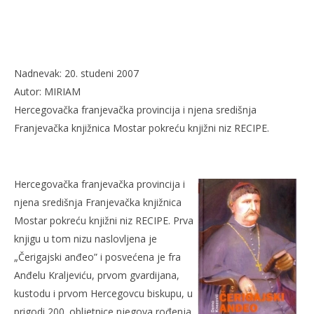
‘ČERIGAJSKI ANÐEO’ – PRVA KNJIGA NOVOG KNJIŽNOG
NIZA „RECIPE”
30.
studenoga
2007.
Rafaela
Nadnevak: 20. studeni 2007
Autor: MIRIAM
Hercegovačka franjevačka provincija i njena središnja
Franjevačka knjižnica Mostar pokreću knjižni niz RECIPE.
Hercegovačka franjevačka provincija i
njena središnja Franjevačka knjižnica
Naj
Mostar pokreću knjižni niz RECIPE. Prva
30.
stu
knjigu u tom nizu naslovljena je
200
„Čerigajski anđeo” i posvećena je fra
R
Anđelu Kraljeviću, prvom gvardijana,
kustodu i prvom Hercegovcu biskupu, u
prigodi 200. obljetnice njegova rođenja