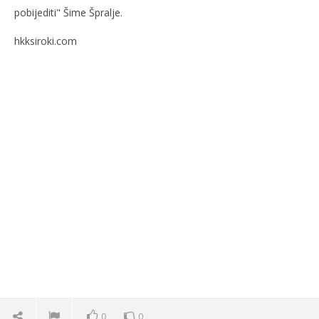
pobijediti" Šime Špralje.
hkksiroki.com
0
0