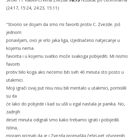
(24:17, 15:24, 24:23, 15:11)
"Stvorio se dojam da smo mi favoriti protiv C. Zvezde. Još
jednom
ponavljam, ovo je vrlo jaka liga, izjednačeno natjecanje u
kojemu nema
favorita i u kojemu svatko može svakoga pobijediti. Mi nismo
favoriti
protiv bilo koga ako nećemo biti svih 40 minuta sto posto u
utakmici.
Moji igrači ovaj put nisu nisu bili mentalo u utakmici, pomislili
su da
će lako do pobjede i kad su ušli u egal nastala je panika. No,
zadnjih
deset minuta odigrali smo kako trebamo igrati i pobijedili.
Istina,
moram priznati da je i Zvezda promašila četiri-pet otvorenih