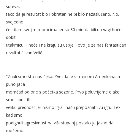
šuteva,
tako da je rezultat bio i obratan ne bi bilo nezasluženo. No,
svejedno
čestitam svojim momcima jer su 30 minuta bili na vagi hoće li
dobiti
utakmicu ili neće i na kraju su uspjeli, ovo je za nas fantastičan
rezultat." Ivan Velić
"Znali smo što nas čeka. Zvezda je s trojicom Amerikanaca
puno jača
momčad od one s početka sezone. Prvo poluvrijeme olako
smo ispustili
veliku prednost jer nismo igrali našu prepoznatljivu igru. Tek
kad smo
podignuli agresivnost na viši stupanj postalo je jasno da
možemo