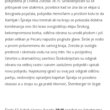
pobjeđena je Crvena Zvezda 78:75. Širokobriježani su se
pribojavali ove utakmice, posebice kad se zna da se ekipa iz
Beograda pojačala, pobjedila Hemofarm u prošlom kolu te da
NOW VIEWING
Ramljak i Špralja nisu trenirali ali na kraju se pokazala dobitna
kombinacija ono što krasi ovogodišnju ekipu Širokog,
Nadigrana C. Zvezda, nastavljen pobjednički niz
Ivi
bekompromisna borba, odlična obrana su urodili plodom i još
6.
6.
jedan velikan je Pecaru napustio pognute glave. Široki je vodio
prosinca
pro
2010.
201
u prvom poluvremenu do samog kraja, Zvezda je sustigla
Rafaela
R
prednost i okrenula vodu na svoj mlin. No u posljednoj
četvrtini u dramatičnoj završnici Širokobriježani su odigrali
obranu na velikoj razini i sasvim zasluženo pobjedili i upisali
novu pobjedu. Najiskusniji igrači su ovaj put odigrali odličnu
partiju, nedovoljno opravljeni kapetan Špralja se posebno
iskazao a u stopu su ga pratili Morović, Štemberger te Grgat
Široki TT Kabeli-Crvena Zvezda
78:75
rezultat po četvrtinama