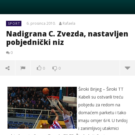
6. prosinca 2010.
Rafaela
SPORT
Nadigrana C. Zvezda, nastavljen
pobjednički niz
0
0
0
Široki Brijeg – Široki TT
Kabeli su ostvarili treću
pobjedu za redom na
domaćem parketu i tako
imaju omjer 6/4. U tvrdoj
i zanimljivoj utakmici