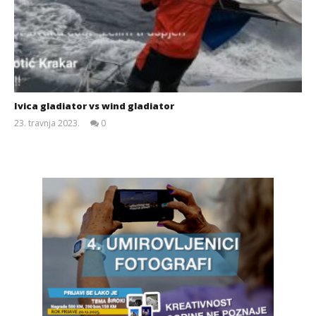
Ivica gladiator vs wind gladiator
23. travnja 2023.
0
Siroki.com