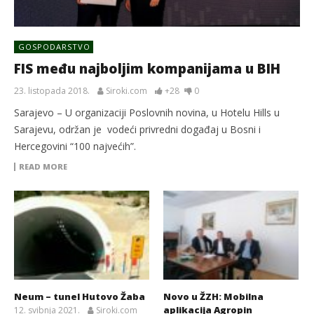
GOSPODARSTVO
FIS među najboljim kompanijama u BIH
23. listopada 2018.
Siroki.com
+28
0
Sarajevo – U organizaciji Poslovnih novina, u Hotelu Hills u
Sarajevu, održan je vodeći privredni događaj u Bosni i
Hercegovini “100 najvećih”.
READ MORE
Neum – tunel Hutovo Žaba
Novo u ŽZH: Mobilna
aplikacija Agropin
12. svibnja 2021.
Siroki.com