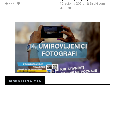
+29
0
10. svibnja 2021.
Siroki.com
0
0
MARKETING MIX