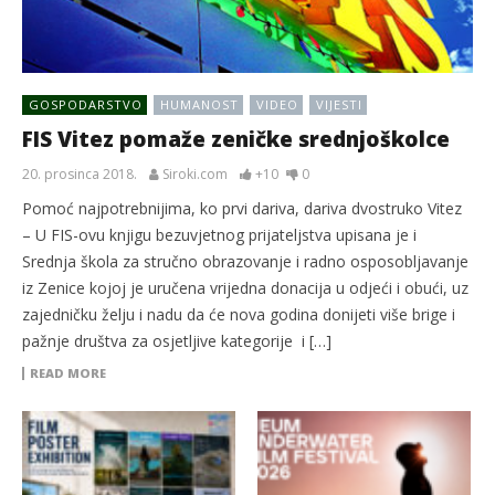
GOSPODARSTVO
HUMANOST
VIDEO
VIJESTI
FIS Vitez pomaže zeničke srednjoškolce
20. prosinca 2018.
Siroki.com
+10
0
Pomoć najpotrebnijima, ko prvi dariva, dariva dvostruko Vitez
– U FIS-ovu knjigu bezuvjetnog prijateljstva upisana je i
Srednja škola za stručno obrazovanje i radno osposobljavanje
iz Zenice kojoj je uručena vrijedna donacija u odjeći i obući, uz
zajedničku želju i nadu da će nova godina donijeti više brige i
pažnje društva za osjetljive kategorije i […]
READ MORE