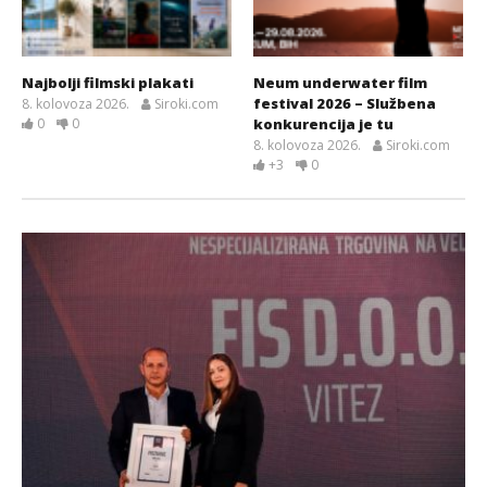
Najbolji filmski plakati
Neum underwater film
festival 2026 – Službena
8. kolovoza 2026.
Siroki.com
0
0
konkurencija je tu
8. kolovoza 2026.
Siroki.com
+3
0