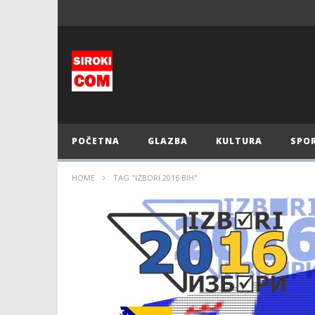
POČETNA
GLAZBA
KULTURA
SPO
HOME
TAG "IZBORI 2016 BIH"