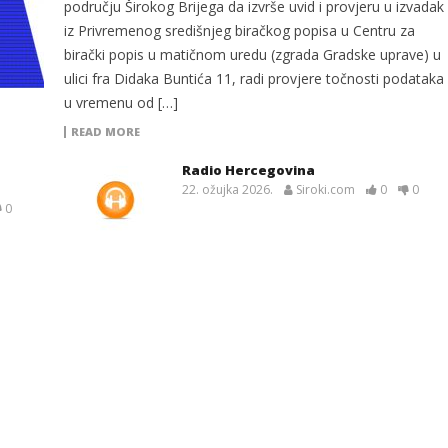
području Širokog Brijega da izvrše uvid i provjeru u izvadak
iz Privremenog središnjeg biračkog popisa u Centru za
birački popis u matičnom uredu (zgrada Gradske uprave) u
ulici fra Didaka Buntića 11, radi provjere točnosti podataka
u vremenu od […]
READ MORE
Radio Hercegovina
22. ožujka 2026.
Siroki.com
0
0
0