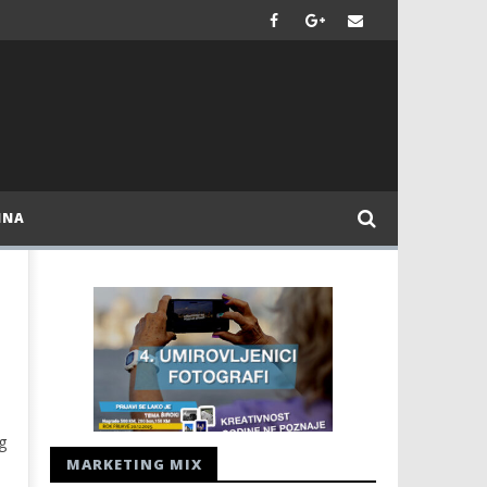
INA
g
MARKETING MIX