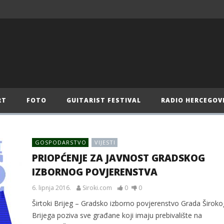
RT
FOTO
GUITARIST FESTIVAL
RADIO HERCEGOV
GOSPODARSTVO
VIJESTI
PRIOPĆENJE ZA JAVNOST GRADSKOG
IZBORNOG POVJERENSTVA
6. lipnja 2016.
Siroki.com
0
0
Širtoki Brijeg – Gradsko izborno povjerenstvo Grada Široko
Brijega poziva sve građane koji imaju prebivalište na