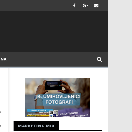
INA
a
o
MARKETING MIX