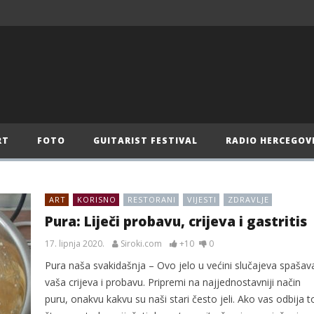
RT
FOTO
GUITARIST FESTIVAL
RADIO HERCEGOV
ART
KORISNO
RESTORANI
VIJESTI
ZDRAVLJE
Pura: Liječi probavu, crijeva i gastritis
17. lipnja 2020.
Siroki.com
+10
0
Pura naša svakidašnja – Ovo jelo u većini slučajeva spašav
vaša crijeva i probavu. Pripremi na najjednostavniji način
puru, onakvu kakvu su naši stari često jeli. Ako vas odbija t