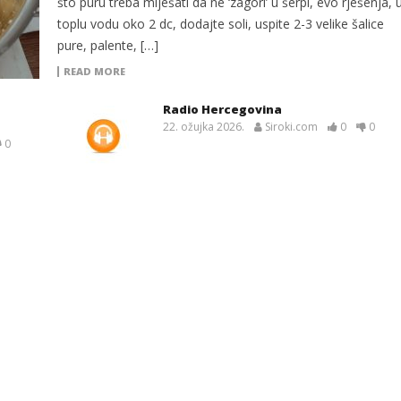
što puru treba miješati da ne ‘zagori’ u šerpi, evo rješenja, 
toplu vodu oko 2 dc, dodajte soli, uspite 2-3 velike šalice
pure, palente, […]
READ MORE
Radio Hercegovina
22. ožujka 2026.
Siroki.com
0
0
0