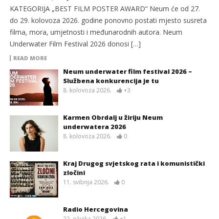
KATEGORIJA „BEST FILM POSTER AWARD“ Neum će od 27.
do 29. kolovoza 2026. godine ponovno postati mjesto susreta
filma, mora, umjetnosti i međunarodnih autora. Neum
Underwater Film Festival 2026 donosi […]
READ MORE
Neum underwater film festival 2026 –
Službena konkurencija je tu
8. kolovoza 2026.
+3
Karmen Obrdalj u žiriju Neum
underwatera 2026
8. kolovoza 2026.
0
Kraj Drugog svjetskog rata i komunistički
zločini
11. svibnja 2026.
0
Radio Hercegovina
22. ožujka 2026.
+1