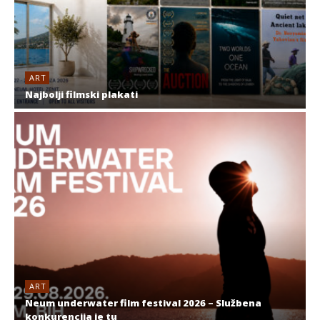
ART
Najbolji filmski plakati
ART
Neum underwater film festival 2026 – Službena
konkurencija je tu