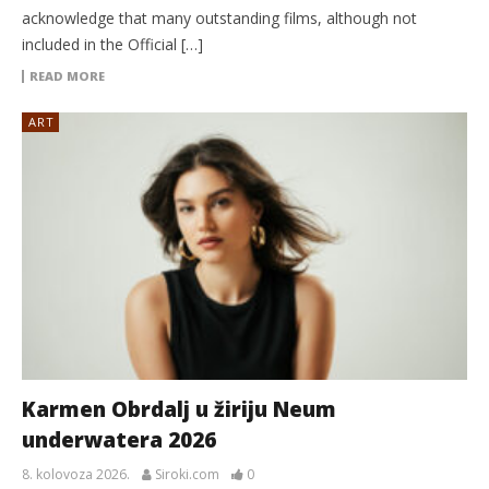
acknowledge that many outstanding films, although not
included in the Official […]
READ MORE
ART
Karmen Obrdalj u žiriju Neum
underwatera 2026
8. kolovoza 2026.
Siroki.com
0