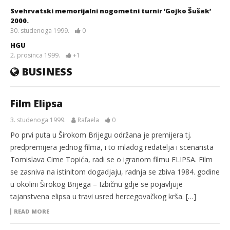
Svehrvatski memorijalni nogometni turnir ‘Gojko Šušak’
2000.
30. studenoga 1999.
0
HGU
2. prosinca 1999.
+1
BUSINESS
Film Elipsa
3. studenoga 1999.
Rafaela
0
Po prvi puta u Širokom Brijegu održana je premijera tj.
predpremijera jednog filma, i to mladog redatelja i scenarista
Tomislava Cime Topića, radi se o igranom filmu ELIPSA. Film
se zasniva na istinitom dogadjaju, radnja se zbiva 1984. godine
u okolini Širokog Brijega – Izbičnu gdje se pojavljuje
tajanstvena elipsa u travi usred hercegovačkog krša. […]
READ MORE