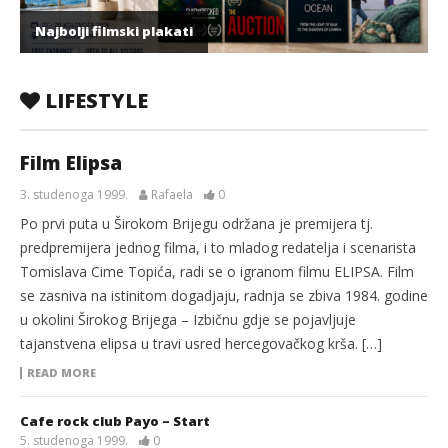
Najbolji filmski plakati
LIFESTYLE
Film Elipsa
3. studenoga 1999.
Rafaela
0
Po prvi puta u Širokom Brijegu održana je premijera tj.
predpremijera jednog filma, i to mladog redatelja i scenarista
Tomislava Cime Topića, radi se o igranom filmu ELIPSA. Film
se zasniva na istinitom dogadjaju, radnja se zbiva 1984. godine
u okolini Širokog Brijega – Izbičnu gdje se pojavljuje
tajanstvena elipsa u travi usred hercegovačkog krša. […]
READ MORE
Cafe rock club Payo – Start
5. studenoga 1999.
0