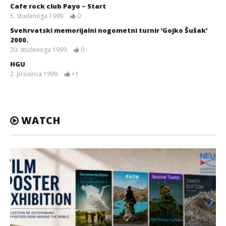
Cafe rock club Payo – Start
5. studenoga 1999.
0
Svehrvatski memorijalni nogometni turnir ‘Gojko Šušak’
2000.
30. studenoga 1999.
0
HGU
2. prosinca 1999.
+1
WATCH