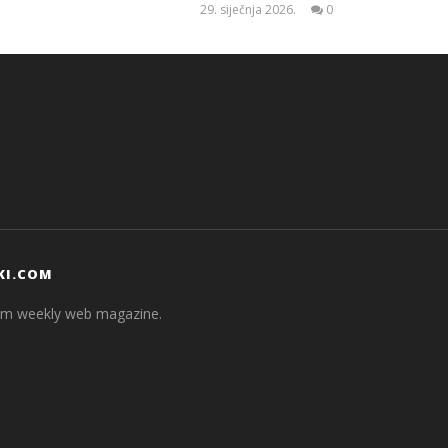
29. siječnja 2026.
0
Siroki.com
KI.COM
com weekly web magazine.