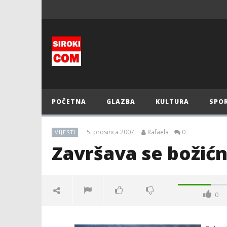
POČETNA
GLAZBA
KULTURA
SPO
5. prosinca 2007.
Rafaela
0
VIJESTI
Završava se božić
0
Završava se božićno ukrašavanje