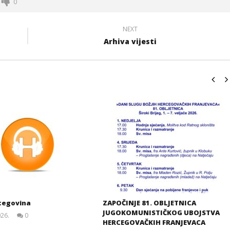
0
NEXT
Arhiva vijesti
cegovina
ZAPOČINJE 81. OBLJETNICA
JUGOKOMUNISTIČKOG UBOJSTVA
026.
0
HERCEGOVAČKIH FRANJEVACA
Siroki.com