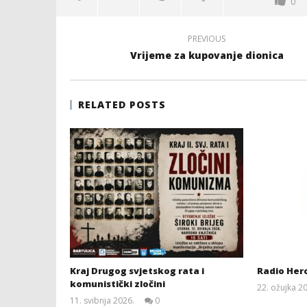
0
PREVIOUS
Vrijeme za kupovanje dionica
RELATED POSTS
Kraj Drugog svjetskog rata i
Radio Her
komunistički zločini
22. ožujka 2
11. svibnja 2026.
0