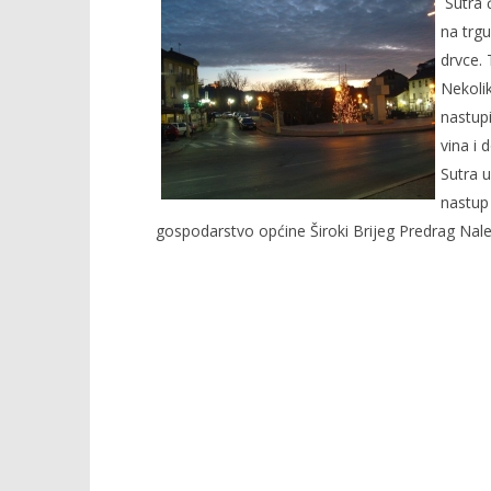
grada
Sutra 
5.
na trgu
prosinca
drvce. 
2007.
Rafaela
Nekolik
nastup
vina i 
Sutra u
Kraj Drug
nastup
komunisti
gospodarstvo općine Široki Brijeg Predrag Naleti
5.
prosinca
2007.
Rafaela