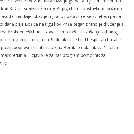
će se završiti radovi na ukrašavanju grada, a u jutarnjim satima
 kod Križa u središtu Širokog Brijega bit će postavljeno božićno
Također na dvije lokacije u gradu postavit će se svijetleći panoi.
o dana prije Božića na trgu kod Križa organizirano je druženje s
ima širokobrijeških KUD-ova i tamburaša uz kušanje kuhanog
domaćih specijaliteta, a na Badnjak tu će biti i besplatan bakalar.
 poslijepodnevnim satima u kinu Borak je dolazak sv. Nikole i
og svjetskog rata i
Radio Hercegovina
 mažoretkinja – izjavio je za naš program pomoćnik za
čki zločini
5.
lić.
prosinca
2007.
Rafaela