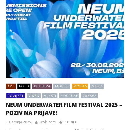
ART
FOTO
KULTURA
MOBILE
MOVIES
MUSIC
POVIJEST
VIDEO
VIJESTI
YOUTUBE
ZABAVA
NEUM UNDERWATER FILM FESTIVAL 2025 –
POZIV NA PRIJAVE!
13. srpnja 2025.
Siroki.com
+10
0