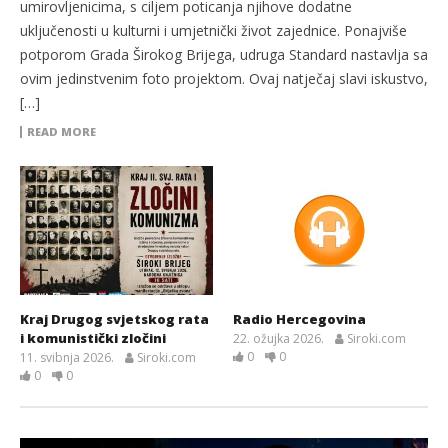
umirovljenicima, s ciljem poticanja njihove dodatne
uključenosti u kulturni i umjetnički život zajednice. Ponajviše
potporom Grada Širokog Brijega, udruga Standard nastavlja sa
ovim jedinstvenim foto projektom. Ovaj natječaj slavi iskustvo,
[…]
READ MORE
Kraj Drugog svjetskog rata
Radio Hercegovina
i komunistički zločini
22. ožujka 2026.
Siroki.com
0
0
11. svibnja 2026.
Siroki.com
0
0