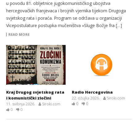
u povodu 81. obljetnice jugokomunističkog ubojstva
hercegovačkih franjevaca i brojnih vjernika tijekom Drugoga
svjetskog rata i poraća. Program se održava u organizaciji
Vicepostulature postupka mučeništva »Sluge Božje fra […]
READ MORE
Kraj Drugog svjetskog rata
Radio Hercegovina
i komunistički zločini
22. ožujka 2026.
Siroki.com
0
0
11. svibnja 2026.
Siroki.com
0
0