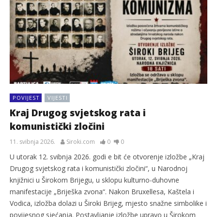
POVIJEST
VIJESTI
Kraj Drugog svjetskog rata i
komunistički zločini
11. svibnja 2026.
Siroki.com
0
0
U utorak 12. svibnja 2026. godi e bit će otvorenje izložbe „Kraj
Drugog svjetskog rata i komunistički zločini“, u Narodnoj
knjižnici u Širokom Brijegu, u sklopu kulturno-duhovne
manifestacije „Briješka zvona“. Nakon Bruxellesa, Kaštela i
Vodica, izložba dolazi u Široki Brijeg, mjesto snažne simbolike i
povijesnog sjećanja. Postavljanje izložbe upravo u Širokom