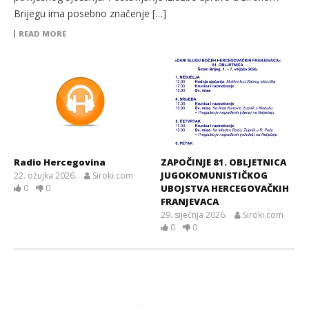
Brijegu ima posebno značenje […]
READ MORE
Radio Hercegovina
ZAPOČINJE 81. OBLJETNICA
JUGOKOMUNISTIČKOG
22. ožujka 2026.
Siroki.com
0
0
UBOJSTVA HERCEGOVAČKIH
FRANJEVACA
29. siječnja 2026.
Siroki.com
0
0