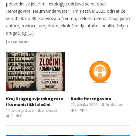
podvodni svijet, film i ekologiju održava se na obali
Hercegovine. Neum Underwater Film Festival 2025 održat će
se od 28. do 30. kolovoza u Neumu, u Hotelu Zenit. Okupljamo
autore, ronioce, umjetnike, ekološke djelatnike i publiku željnu
drugačijeg […]
READ MORE
Kraj Drugog svjetskog rata
Radio Hercegovina
i komunistički zločini
22. ožujka 2026.
Siroki.com
0
0
11. svibnja 2026.
Siroki.com
0
0