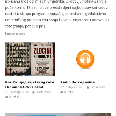
ispričanu kroz oči mladih umjetnika. U lobbyju hotela Zenit, s
početkom u 18 sati, bit će predstavljeni najbolji završni radovi
nastali u sklopu programa AquaArt, jedinstvenog edukativno-
umjetničkog projekta koji spaja likovnu umjetnost i podvodnu
fotografiju, potičući pri […]
READ MORE
Kraj Drugog svjetskog rata
Radio Hercegovina
i komunistički zločini
22. ožujka 2026.
Siroki.com
0
0
11. svibnja 2026.
Siroki.com
0
0