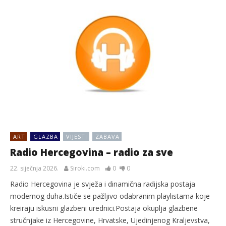
ART
GLAZBA
VIJESTI
ZABAVA
Radio Hercegovina – radio za sve
22. siječnja 2026.
Siroki.com
0
0
Radio Hercegovina je svježa i dinamična radijska postaja
modernog duha.Ističe se pažljivo odabranim playlistama koje
kreiraju iskusni glazbeni urednici.Postaja okuplja glazbene
stručnjake iz Hercegovine, Hrvatske, Ujedinjenog Kraljevstva,