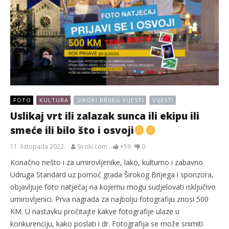
FOTO
KULTURA
SIROKI BRIJEG VIJESTI
VIJESTI
Uslikaj vrt ili zalazak sunca ili ekipu ili
smeće ili bilo što i osvoji
11. listopada 2022.
Siroki.com
+59
0
Konačno nešto i za umirovljenike, lako, kulturno i zabavno.
Udruga Standard uz pomoć grada Širokog Brijega i sponzora,
objavljuje foto natječaj na kojemu mogu sudjelovati isključivo
umirovljenici. Prva nagrada za najbolju fotografiju znosi 500
KM. U nastavku pročitajte kakve fotografije ulaze u
konkurenciju, kako poslati i dr. Fotografija se može snimiti