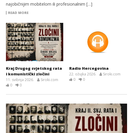
najobičnijim mobitelom ili profesionalnim […]
READ MORE
Kraj Drugog svjetskog rata
Radio Hercegovina
i komunistički zločini
22. ožujka 2026.
Siroki.com
0
0
11. svibnja 2026.
Siroki.com
0
0