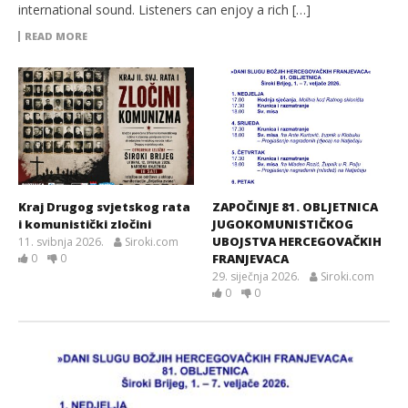
international sound. Listeners can enjoy a rich […]
READ MORE
Kraj Drugog svjetskog rata
ZAPOČINJE 81. OBLJETNICA
i komunistički zločini
JUGOKOMUNISTIČKOG
UBOJSTVA HERCEGOVAČKIH
11. svibnja 2026.
Siroki.com
0
0
FRANJEVACA
29. siječnja 2026.
Siroki.com
0
0