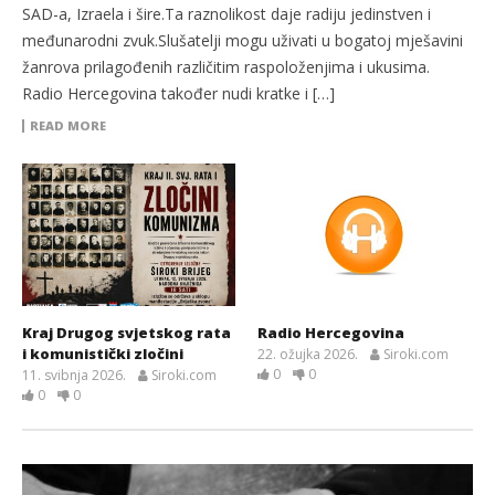
SAD-a, Izraela i šire.Ta raznolikost daje radiju jedinstven i
međunarodni zvuk.Slušatelji mogu uživati u bogatoj mješavini
žanrova prilagođenih različitim raspoloženjima i ukusima.
Radio Hercegovina također nudi kratke i […]
READ MORE
Kraj Drugog svjetskog rata
Radio Hercegovina
i komunistički zločini
22. ožujka 2026.
Siroki.com
0
0
11. svibnja 2026.
Siroki.com
0
0