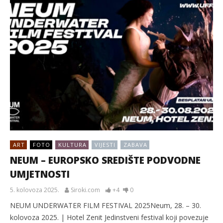
ART
FOTO
KULTURA
VIJESTI
ZABAVA
NEUM – EUROPSKO SREDIŠTE PODVODNE
UMJETNOSTI
5. kolovoza 2025.
Siroki.com
+4
0
NEUM UNDERWATER FILM FESTIVAL 2025Neum, 28. – 30.
kolovoza 2025. | Hotel Zenit Jedinstveni festival koji povezuje