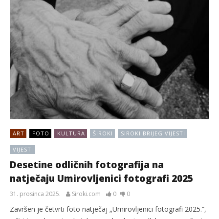
ART
FOTO
KULTURA
ŠIROKI
SIROKI BRIJEG VIJESTI
VIJESTI
Desetine odličnih fotografija na
natječaju Umirovljenici fotografi 2025
31. prosinca 2025.
Siroki.com
0
0
Završen je četvrti foto natječaj „Umirovljenici fotografi 2025.“,