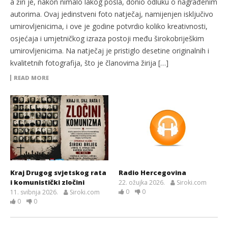
a žiri je, nakon nimalo lakog posla, donio odluku o nagrađenim
autorima. Ovaj jedinstveni foto natječaj, namijenjen isključivo
umirovljenicima, i ove je godine potvrdio koliko kreativnosti,
osjećaja i umjetničkog izraza postoji među širokobriješkim
umirovljenicima. Na natječaj je pristiglo desetine originalnih i
kvalitetnih fotografija, što je članovima žirija […]
READ MORE
Kraj Drugog svjetskog rata
Radio Hercegovina
i komunistički zločini
22. ožujka 2026.
Siroki.com
0
0
11. svibnja 2026.
Siroki.com
0
0