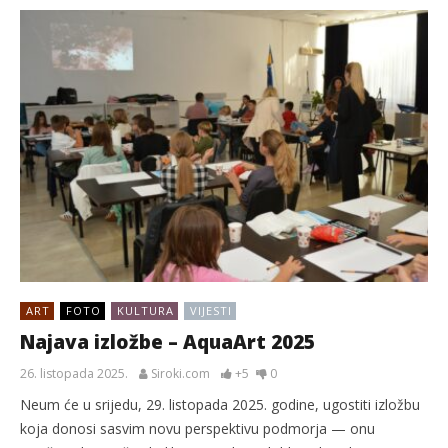
ART
FOTO
KULTURA
VIJESTI
Najava izložbe – AquaArt 2025
26. listopada 2025.
Siroki.com
+5
0
Neum će u srijedu, 29. listopada 2025. godine, ugostiti izložbu
koja donosi sasvim novu perspektivu podmorja — onu