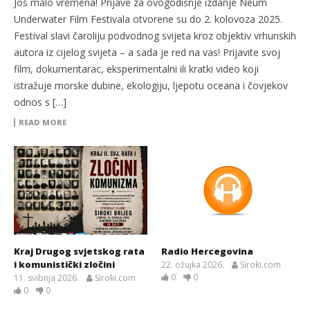
Još malo vremena! Prijave za ovogodišnje izdanje Neum
Underwater Film Festivala otvorene su do 2. kolovoza 2025.
Festival slavi čaroliju podvodnog svijeta kroz objektiv vrhunskih
autora iz cijelog svijeta – a sada je red na vas! Prijavite svoj
film, dokumentarac, eksperimentalni ili kratki video koji
istražuje morske dubine, ekologiju, ljepotu oceana i čovjekov
odnos s […]
READ MORE
Kraj Drugog svjetskog rata
Radio Hercegovina
i komunistički zločini
22. ožujka 2026.
Siroki.com
0
0
11. svibnja 2026.
Siroki.com
0
0