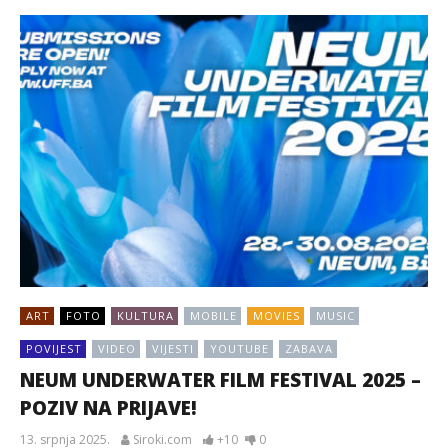
ART
FOTO
KULTURA
MOBILE
MOVIES
MUSIC
POVIJEST
VIDEO
VIJESTI
YOUTUBE
ZABAVA
NEUM UNDERWATER FILM FESTIVAL 2025 –
POZIV NA PRIJAVE!
13. srpnja 2025.
Siroki.com
+10
0