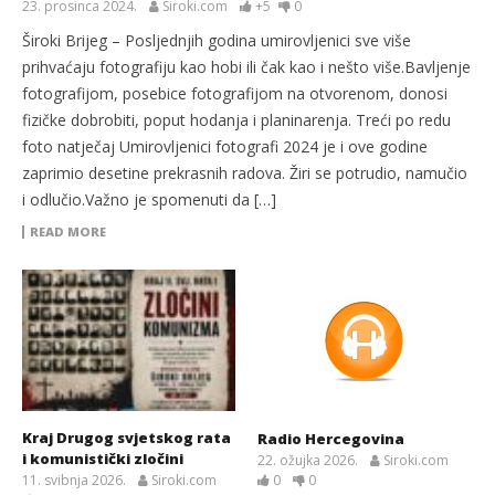
23. prosinca 2024.
Siroki.com
+5
0
Široki Brijeg – Posljednjih godina umirovljenici sve više
prihvaćaju fotografiju kao hobi ili čak kao i nešto više.Bavljenje
fotografijom, posebice fotografijom na otvorenom, donosi
fizičke dobrobiti, poput hodanja i planinarenja. Treći po redu
foto natječaj Umirovljenici fotografi 2024 je i ove godine
zaprimio desetine prekrasnih radova. Žiri se potrudio, namučio
i odlučio.Važno je spomenuti da […]
READ MORE
Kraj Drugog svjetskog rata
Radio Hercegovina
i komunistički zločini
22. ožujka 2026.
Siroki.com
11. svibnja 2026.
Siroki.com
0
0