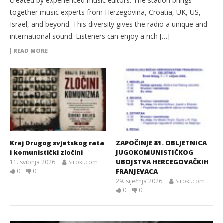
created by experienced music editors. The station brings
together music experts from Herzegovina, Croatia, UK, US,
Israel, and beyond. This diversity gives the radio a unique and
international sound. Listeners can enjoy a rich […]
READ MORE
Kraj Drugog svjetskog rata
ZAPOČINJE 81. OBLJETNICA
i komunistički zločini
JUGOKOMUNISTIČKOG
UBOJSTVA HERCEGOVAČKIH
11. svibnja 2026.
Siroki.com
0
0
FRANJEVACA
29. siječnja 2026.
Siroki.com
0
0