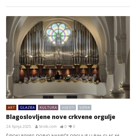
ART
GLAZBA
KULTURA
VIJESTI
VJERA
Blagoslovljene nove crkvene orgulje
24. lipnja 2025.
Siroki.com
0
0
ŠIROKI BRIJEG DOBIO NAJVEĆE ORGULJE U BIH: GLAS 66