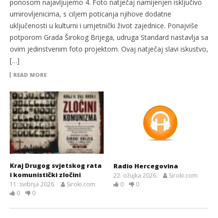
ponosom najavljujemo 4. Foto natječaj namijenjen isključivo
umirovljenicima, s ciljem poticanja njihove dodatne
uključenosti u kulturni i umjetnički život zajednice. Ponajviše
potporom Grada Širokog Brijega, udruga Standard nastavlja sa
ovim jedinstvenim foto projektom. Ovaj natječaj slavi iskustvo,
[…]
READ MORE
Kraj Drugog svjetskog rata
Radio Hercegovina
i komunistički zločini
22. ožujka 2026.
Siroki.com
11. svibnja 2026.
Siroki.com
0
0
0
0