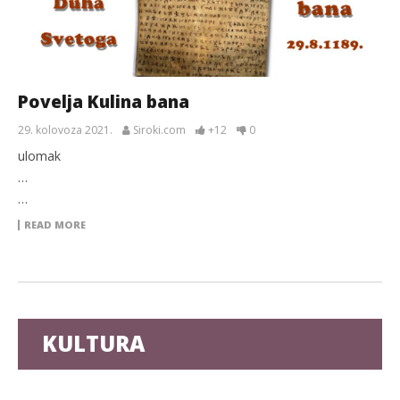
Povelja Kulina bana
29. kolovoza 2021.
Siroki.com
+12
0
ulomak
…
…
READ MORE
KULTURA