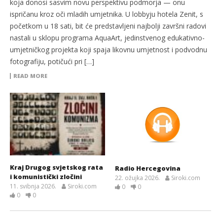
koja donosi sasvim novu perspektivu podmorja — onu
ispričanu kroz oči mladih umjetnika. U lobbyju hotela Zenit, s
početkom u 18 sati, bit će predstavljeni najbolji završni radovi
nastali u sklopu programa AquaArt, jedinstvenog edukativno-
umjetničkog projekta koji spaja likovnu umjetnost i podvodnu
fotografiju, potičući pri […]
READ MORE
Kraj Drugog svjetskog rata
Radio Hercegovina
i komunistički zločini
22. ožujka 2026.
Siroki.com
11. svibnja 2026.
Siroki.com
0
0
0
0