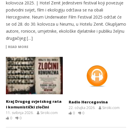
kolovoza 2025. | Hotel Zenit Jedinstveni festival koji povezuje
podvodni svijet, film i ekologiju održava se na obali
Hercegovine. Neum Underwater Film Festival 2025 održat će
se od 28. do 30. kolovoza u Neumu, u Hotelu Zenit. Okupljamo
autore, ronioce, umjetnike, ekološke djelatnike i publiku željnu
drugačijeg […]
READ MORE
Kraj Drugog svjetskog rata
Radio Hercegovina
i komunistički zločini
22. ožujka 2026.
Siroki.com
11. svibnja 2026.
Siroki.com
0
0
0
0