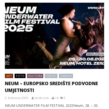
ART
FOTO
KULTURA
VIJESTI
ZABAVA
NEUM – EUROPSKO SREDIŠTE PODVODNE
UMJETNOSTI
5. kolovoza 2025.
Siroki.com
+4
0
NEUM UNDERWATER FILM FESTIVAL 2025Neum, 28. – 30.