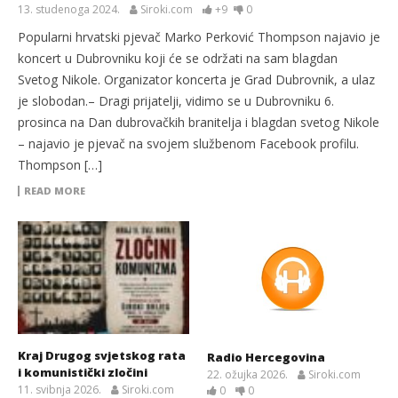
13. studenoga 2024.
Siroki.com
+9
0
Popularni hrvatski pjevač Marko Perković Thompson najavio je
koncert u Dubrovniku koji će se održati na sam blagdan
Svetog Nikole. Organizator koncerta je Grad Dubrovnik, a ulaz
je slobodan.– Dragi prijatelji, vidimo se u Dubrovniku 6.
prosinca na Dan dubrovačkih branitelja i blagdan svetog Nikole
– najavio je pjevač na svojem službenom Facebook profilu.
Thompson […]
READ MORE
Kraj Drugog svjetskog rata
Radio Hercegovina
i komunistički zločini
22. ožujka 2026.
Siroki.com
11. svibnja 2026.
Siroki.com
0
0