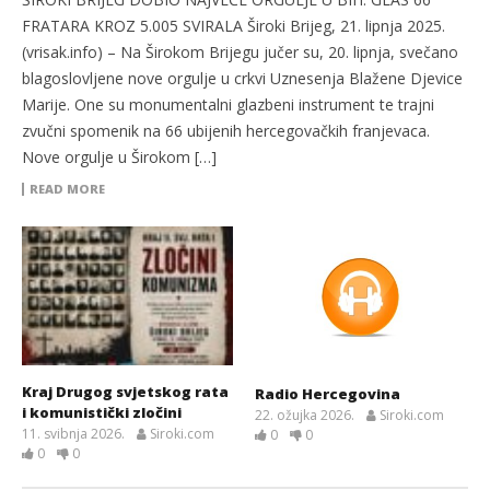
FRATARA KROZ 5.005 SVIRALA Široki Brijeg, 21. lipnja 2025.
(vrisak.info) – Na Širokom Brijegu jučer su, 20. lipnja, svečano
blagoslovljene nove orgulje u crkvi Uznesenja Blažene Djevice
Marije. One su monumentalni glazbeni instrument te trajni
zvučni spomenik na 66 ubijenih hercegovačkih franjevaca.
Nove orgulje u Širokom […]
READ MORE
Kraj Drugog svjetskog rata
Radio Hercegovina
i komunistički zločini
22. ožujka 2026.
Siroki.com
11. svibnja 2026.
Siroki.com
0
0
0
0