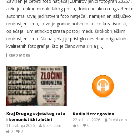
Završen je četvrti foto natječaj „Umirovljenici fotografi 2025.“,
a žiri je, nakon nimalo lakog posla, donio odluku o nagrađenim
autorima. Ovaj jedinstveni foto natječaj, namijenjen isključivo
umirovljenicima, i ove je godine potvrdio koliko kreativnosti,
osjećaja i umjetničkog izraza postoji među širokobriješkim
umirovljenicima. Na natječaj je pristiglo desetine originalnih i
kvalitetnih fotografija, što je članovima žirija […]
READ MORE
Kraj Drugog svjetskog rata
Radio Hercegovina
i komunistički zločini
22. ožujka 2026.
Siroki.com
11. svibnja 2026.
Siroki.com
0
0
0
0