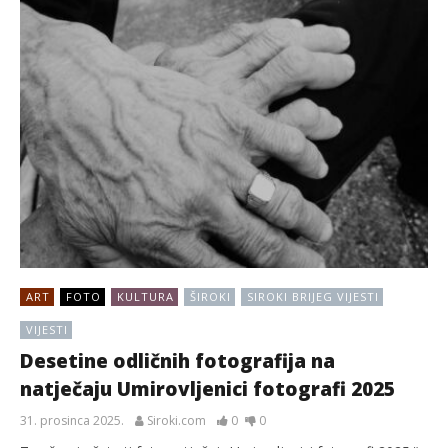
ART
FOTO
KULTURA
ŠIROKI
SIROKI BRIJEG VIJESTI
VIJESTI
Desetine odličnih fotografija na
natječaju Umirovljenici fotografi 2025
31. prosinca 2025.
Siroki.com
0
0