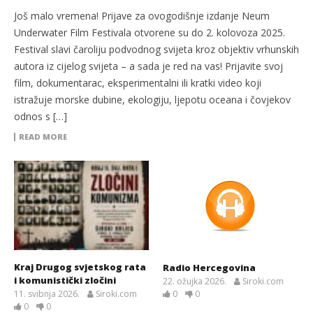
Još malo vremena! Prijave za ovogodišnje izdanje Neum
Underwater Film Festivala otvorene su do 2. kolovoza 2025.
Festival slavi čaroliju podvodnog svijeta kroz objektiv vrhunskih
autora iz cijelog svijeta – a sada je red na vas! Prijavite svoj
film, dokumentarac, eksperimentalni ili kratki video koji
istražuje morske dubine, ekologiju, ljepotu oceana i čovjekov
odnos s […]
READ MORE
Kraj Drugog svjetskog rata
Radio Hercegovina
i komunistički zločini
22. ožujka 2026.
Siroki.com
11. svibnja 2026.
Siroki.com
0
0
0
0