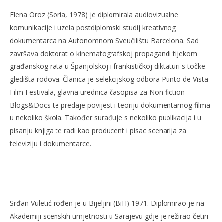
Elena Oroz (Soria, 1978) je diplomirala audiovizualne
NOW VIEWING
komunikacije i uzela postdiplomski studij kreativnog
dokumentarca na Autonomnom Sveučilištu Barcelona. Sad
12. Mediteran film festival – žiri
Ra
završava doktorat o kinematografskoj propagandi tijekom
17.
17.
građanskog rata u Španjolskoj i frankističkoj diktaturi s točke
kolovoza
kol
2011.
201
gledišta rodova. Članica je selekcijskog odbora Punto de Vista
Rafaela
R
Film Festivala, glavna urednica časopisa za Non fiction
Blogs&Docs te predaje povijest i teoriju dokumentarnog filma
u nekoliko škola. Također surađuje s nekoliko publikacija i u
pisanju knjiga te radi kao producent i pisac scenarija za
televiziju i dokumentarce.
Srđan Vuletić rođen je u Bijeljini (BiH) 1971. Diplomirao je na
Akademiji scenskih umjetnosti u Sarajevu gdje je režirao četiri