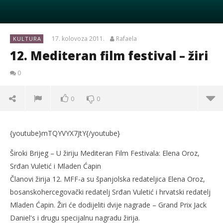
17. kolovoza 2011.
Rafaela
KULTURA
12. Mediteran film festival – žiri
0
0
0
{youtube}mTQYVYX7JtY{/youtube}
Široki Brijeg – U žiriju Mediteran Film Festivala: Elena Oroz,
Srđan Vuletić i Mladen Ćapin
Članovi žirija 12. MFF-a su španjolska redateljica Elena Oroz,
bosanskohercegovački redatelj Srđan Vuletić i hrvatski redatelj
Mladen Ćapin. Žiri će dodijeliti dvije nagrade – Grand Prix Jack
Daniel's i drugu specijalnu nagradu žirija.