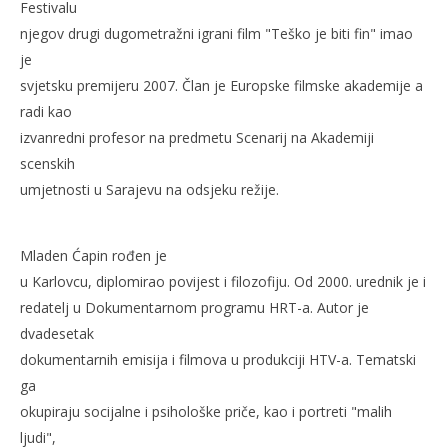
Festivalu
njegov drugi dugometražni igrani film "Teško je biti fin" imao
je
svjetsku premijeru 2007. Član je Europske filmske akademije a
radi kao
izvanredni profesor na predmetu Scenarij na Akademiji
scenskih
umjetnosti u Sarajevu na odsjeku režije.
Mladen Ćapin rođen je
u Karlovcu, diplomirao povijest i filozofiju. Od 2000. urednik je i
redatelj u Dokumentarnom programu HRT-a. Autor je
dvadesetak
dokumentarnih emisija i filmova u produkciji HTV-a. Tematski
ga
okupiraju socijalne i psihološke priče, kao i portreti "malih
ljudi",