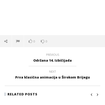
0
0
PREVIOUS
Održana 14. Izbičijada
NEXT
Prva klasična animacija u Širokom Brijegu
RELATED POSTS