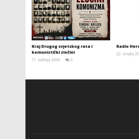
Kraj Drugog svjetskog rata i
Radio Her
komunistički zločini
22. ožujka 2
11. svibnja 2026.
0
Siroki.com