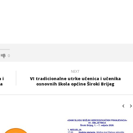
0
NEXT
 i
VI tradicionalne utrke učenica i učenika
ča
osnovnih škola općine Široki Brijeg