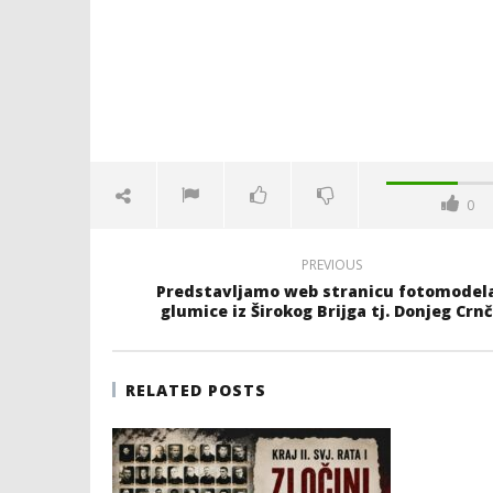
0
PREVIOUS
Predstavljamo web stranicu fotomodela
glumice iz Širokog Brijga tj. Donjeg Crn
RELATED POSTS