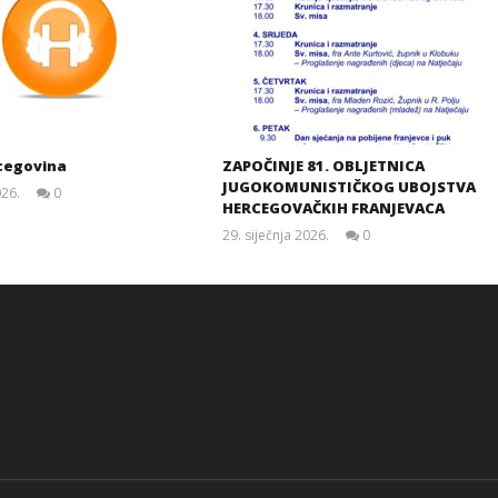
cegovina
ZAPOČINJE 81. OBLJETNICA
JUGOKOMUNISTIČKOG UBOJSTVA
026.
0
HERCEGOVAČKIH FRANJEVACA
Siroki.com
29. siječnja 2026.
0
Siroki.com