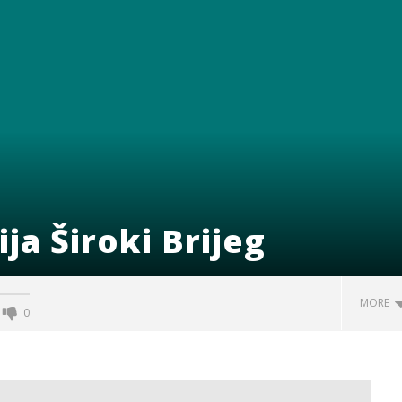
ija Široki Brijeg
MORE
0