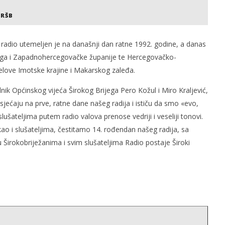
 RŠB
š radio utemeljen je na današnji dan ratne 1992. godine, a danas
jega i Zapadnohercegovačke županije te Hercegovačko-
elove Imotske krajine i Makarskog zaleđa.
og svjetskog rata i
Radio Hercegovina
čki zločini
25.
ik Općinskog vijeća Širokog Brijega Pero Kožul i Miro Kraljević,
ožujka
2008.
sjećaju na prve, ratne dane našeg radija i ističu da smo «evo,
Rafaela
lušateljima putem radio valova prenose vedriji i veseliji tonovi.
ao i slušateljima, čestitamo 14. rođendan našeg radija, sa
 Širokobriježanima i svim slušateljima Radio postaje Široki