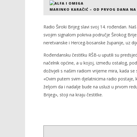
MARINKO KARAČIĆ – OD PRVOG DANA NA
Radio Široki Brijeg slavi svoj 14. rođendan. Na
NOW VIEWING
svojim signalom pokriva područje Širokog Bri
neretvanske i Herceg-bosanske županije, uz dij
14. obljetnica Radija Široki Brijeg
Kraj Drug
komunisti
25.
Rođendansku čestitku RŠB-u uputili su predsjedn
ožujka
25.
2008.
ožujka
načelnik općine, a u kojoj, između ostalog, pod
Rafaela
2008.
doživjeli s našim radiom vrijeme mira, kada se s
Rafaela
«Ovim putem svim djelatnicima radio postaje, k
željom da i nadalje bude na usluzi u prvom redu
Brijeg», stoji na kraju čestitke.