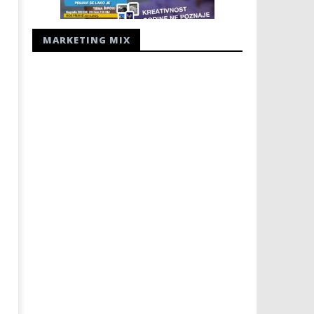
MARKETING MIX
ZAPOČINJE 81. OBLJETNICA
Radio Hercegovina - radio
JUGOKOMUNISTIČKOG UBOJSTVA
25.
HERCEGOVAČKIH FRANJEVACA
ožujka
2008.
25.
Rafaela
ožujka
2008.
Rafaela