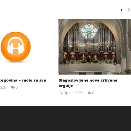
egovina – radio za sve
Blagoslovljene nove crkvene
orgulje
2026.
0
Siroki.com
24. lipnja 2025.
0
Siroki.com