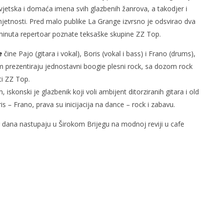
jetska i domaća imena svih glazbenih žanrova, a takodjer i
jetnosti. Pred malo publike La Grange izvrsno je odsvirao dva
 minuta repertoar poznate teksaške skupine ZZ Top.
e
čine Pajo (gitara i vokal), Boris (vokal i bass) i Frano (drums),
m prezentiraju jednostavni boogie plesni rock, sa dozom rock
rcegovina
Radio Hercegovina - radio za sve
ti ZZ Top.
4.
prosinca
, iskonski je glazbenik koji voli ambijent ditorziranih gitara i old
2011.
is – Frano, prava su inicijacija na dance – rock i zabavu.
Rafaela
r dana nastupaju u Širokom Brijegu na modnoj reviji u cafe