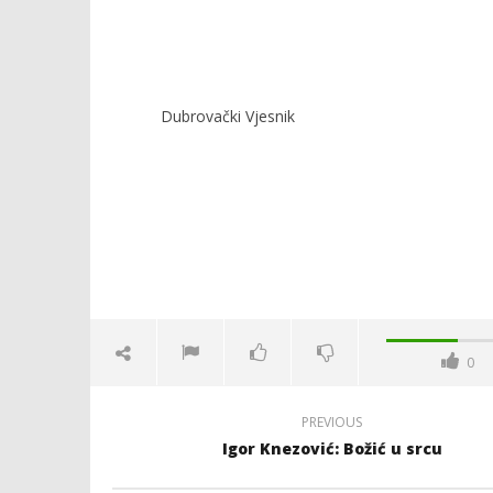
Dubrovački Vjesnik
0
PREVIOUS
Igor Knezović: Božić u srcu