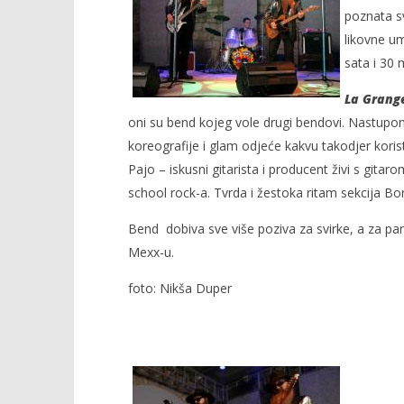
poznata sv
likovne um
sata i 30
NOW VIEWING
La Grang
oni su bend kojeg vole drugi bendovi. Nastupo
Band La Grange uživo u
Radio He
koreografije i glam odjeće kakvu takodjer koris
Dubrovniku
4.
prosinca
Pajo – iskusni gitarista i producent živi s gitarom
4.
2011.
prosinca
school rock-a. Tvrda i žestoka ritam sekcija Bor
Rafaela
2011.
Rafaela
Bend dobiva sve više poziva za svirke, a za pa
Mexx-u.
foto: Nikša Duper