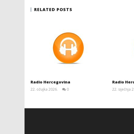
RELATED POSTS
Radio Hercegovina
Radio Herc
22. ožujka 2026.
0
22. siječnja 
Siroki.com