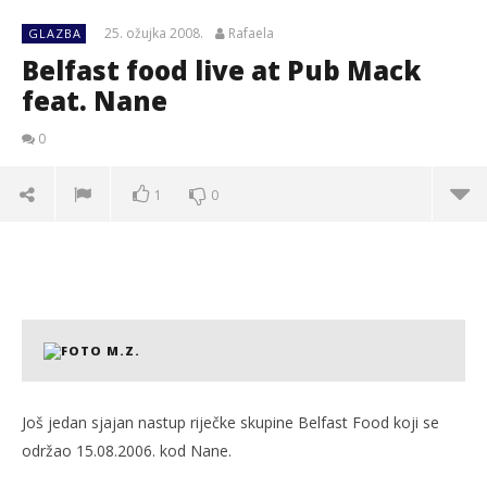
25. ožujka 2008.
Rafaela
GLAZBA
Belfast food live at Pub Mack
feat. Nane
0
1
0
Još jedan sjajan nastup riječke skupine Belfast Food koji se
održao 15.08.2006. kod Nane.