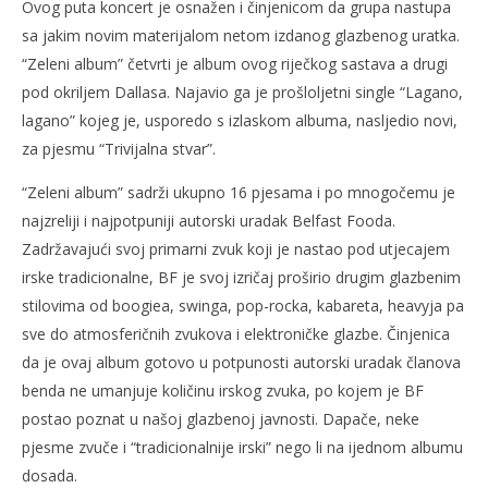
Ovog puta koncert je osnažen i činjenicom da grupa nastupa
sa jakim novim materijalom netom izdanog glazbenog uratka.
NOW VIEWING
“Zeleni album” četvrti je album ovog riječkog sastava a drugi
Belfast food live at Pub Mack feat. Nane
Naj
pod okriljem Dallasa. Najavio ga je prošloljetni single “Lagano,
25.
25.
lagano” kojeg je, usporedo s izlaskom albuma, nasljedio novi,
ožujka
ožu
2008.
200
za pjesmu “Trivijalna stvar”.
Rafaela
R
“Zeleni album” sadrži ukupno 16 pjesama i po mnogočemu je
najzreliji i najpotpuniji autorski uradak Belfast Fooda.
Zadržavajući svoj primarni zvuk koji je nastao pod utjecajem
irske tradicionalne, BF je svoj izričaj proširio drugim glazbenim
stilovima od boogiea, swinga, pop-rocka, kabareta, heavyja pa
sve do atmosferičnih zvukova i elektroničke glazbe. Činjenica
da je ovaj album gotovo u potpunosti autorski uradak članova
benda ne umanjuje količinu irskog zvuka, po kojem je BF
postao poznat u našoj glazbenoj javnosti. Dapače, neke
pjesme zvuče i “tradicionalnije irski” nego li na ijednom albumu
dosada.