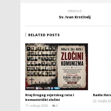
PREVIOUS
Sv. Ivan Krstitelj
RELATED POSTS
Kraj Drugog svjetskog rata i
Radio Her
komunistički zločini
22. ožujka 2
11. svibnja 2026.
0
Siroki.com