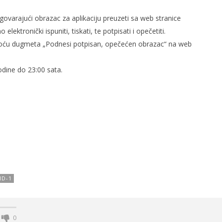
dgovarajući obrazac za aplikaciju preuzeti sa web stranice
ktronički ispuniti, tiskati, te potpisati i opečetiti.
omoću dugmeta „Podnesi potpisan, opečećen obrazac“ na web
odine do 23:00 sata.
ID-1
0