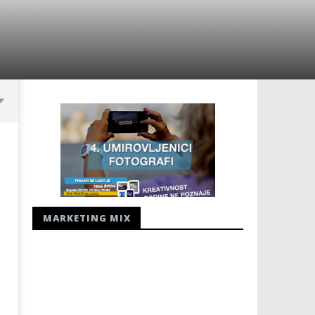
MARKETING MIX
ZAPOČINJE 81. OBLJETNICA
Radio Hercegovina - radio
JUGOKOMUNISTIČKOG UBOJSTVA
14.
HERCEGOVAČKIH FRANJEVACA
srpnja