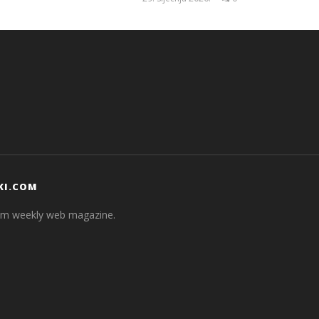
Siroki.com
KI.COM
com weekly web magazine.