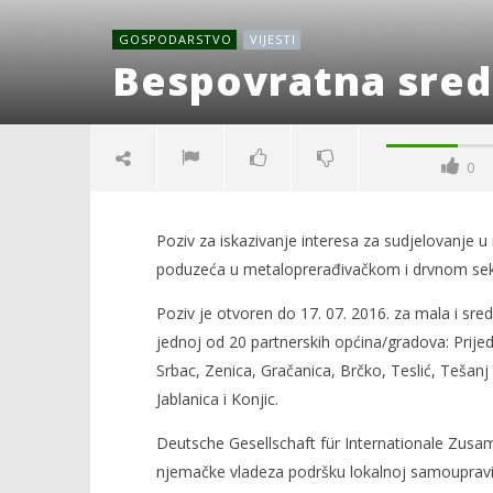
GOSPODARSTVO
VIJESTI
Bespovratna sred
0
Poziv za iskazivanje interesa za sudjelovanje u
poduzeća u metaloprerađivačkom i drvnom sekt
Poziv je otvoren do 17. 07. 2016. za mala i sre
jednoj od 20 partnerskih općina/gradova: Prijed
Srbac, Zenica, Gračanica, Brčko, Teslić, Tešanj 
NOW VIEWING
Jablanica i Konjic.
Bespovratna sredstva za
Kraj Drug
Deutsche Gesellschaft für Internationale Zusa
proizvođače
komunisti
njemačke vladeza podršku lokalnoj samoupravi
14.
14.