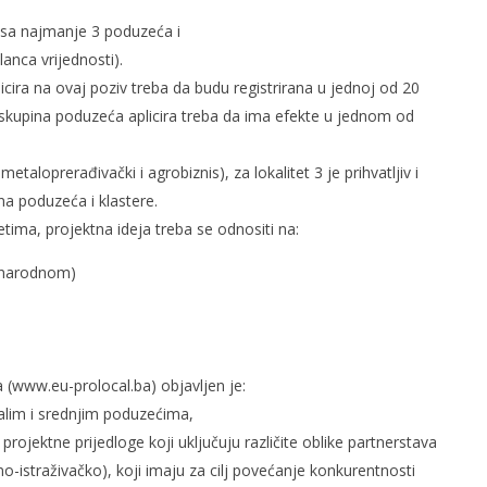
u sa najmanje 3 poduzeća i
anca vrijednosti).
cira na ovaj poziv treba da budu registrirana u jednoj od 20
 skupina poduzeća aplicira treba da ima efekte u jednom od
aloprerađivački i agrobiznis), za lokalitet 3 je prihvatljiv i
ina poduzeća i klastere.
etima, projektna ideja treba se odnositi na:
đunarodnom)
 (www.eu-prolocal.ba) objavljen je:
alim i srednjim poduzećima,
projektne prijedloge koji uključuju različite oblike partnerstava
no-istraživačko), koji imaju za cilj povećanje konkurentnosti