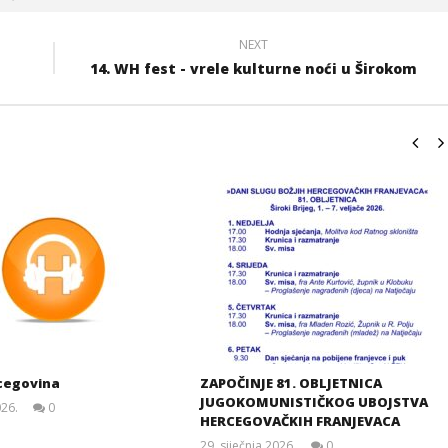
NEXT
14. WH fest - vrele kulturne noći u Širokom
cegovina
ZAPOČINJE 81. OBLJETNICA
JUGOKOMUNISTIČKOG UBOJSTVA
026.
0
HERCEGOVAČKIH FRANJEVACA
Siroki.com
29. siječnja 2026.
0