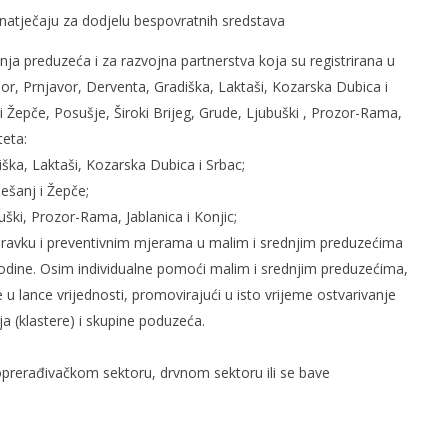
2016.
Siroki.com
 natječaju za dodjelu bespovratnih sredstava
m
nja preduzeća i za razvojna partnerstva koja su registrirana u
or, Prnjavor, Derventa, Gradiška, Laktaši, Kozarska Dubica i
i Žepče, Posušje, Široki Brijeg, Grude, Ljubuški , Prozor-Rama,
teta:
diška, Laktaši, Kozarska Dubica i Srbac;
Tešanj i Žepče;
buški, Prozor-Rama, Jablanica i Konjic;
ravku i preventivnim mjerama u malim i srednjim preduzećima
godine. Osim individualne pomoći malim i srednjim preduzećima,
u lance vrijednosti, promovirajući u isto vrijeme ostvarivanje
 (klastere) i skupine poduzeća.
oprerađivačkom sektoru, drvnom sektoru ili se bave