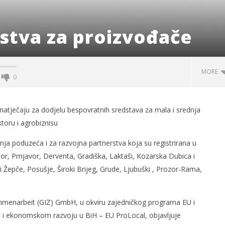
stva za proizvođače
MORE
0
 natječaju za dodjelu bespovratnih sredstava za mala i srednja
oru i agrobiznisu
dnja poduzeća i za razvojna partnerstva koja su registrirana u
or, Prnjavor, Derventa, Gradiška, Laktaši, Kozarska Dubica i
i Žepče, Posušje, Široki Brijeg, Grude, Ljubuški , Prozor-Rama,
og svjetskog rata i
Radio Hercegovina
mmenarbeit (GIZ) GmbH, u okviru zajedničkog programa EU i
čki zločini
14.
 i ekonomskom razvoju u BiH – EU ProLocal, objavljuje
srpnja