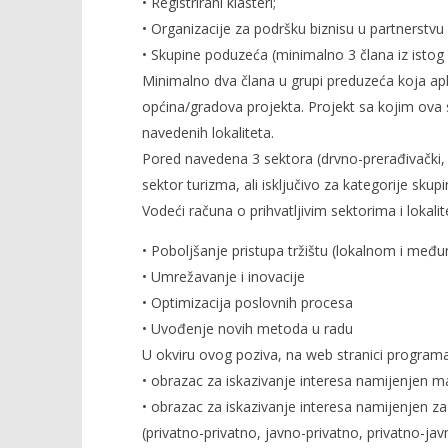
• Registrirani klasteri;
• Organizacije za podršku biznisu u partnerstv
• Skupine poduzeća (minimalno 3 člana iz istog l
Minimalno dva člana u grupi preduzeća koja apli
općina/gradova projekta. Projekt sa kojim ova
navedenih lokaliteta.
Pored navedena 3 sektora (drvno-prerađivački, met
sektor turizma, ali isključivo za kategorije skup
Vodeći računa o prihvatljivim sektorima i lokalit
• Poboljšanje pristupa tržištu (lokalnom i me
• Umrežavanje i inovacije
• Optimizacija poslovnih procesa
• Uvođenje novih metoda u radu
U okviru ovog poziva, na web stranici programa
• obrazac za iskazivanje interesa namijenjen m
• obrazac za iskazivanje interesa namijenjen za 
(privatno-privatno, javno-privatno, privatno-jav