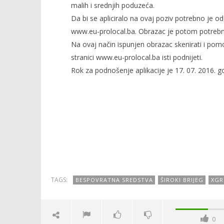
malih i srednjih poduzeća.
Da bi se apliciralo na ovaj poziv potrebno je o
www.eu-prolocal.ba. Obrazac je potom potrebno ele
Na ovaj način ispunjen obrazac skenirati i p
stranici www.eu-prolocal.ba isti podnijeti.
Rok za podnošenje aplikacije je 17. 07. 2016. g
TAGS:
BESPOVRATNA SREDSTVA
ŠIROKI BRIJEG
XGR
0