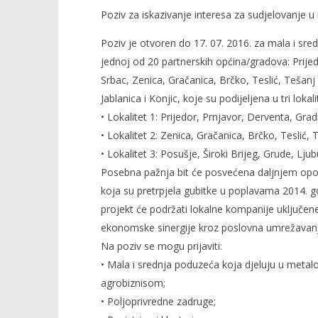
srpnja
srpnja
Poziv za iskazivanje interesa za sudjelovanje u
2016.
2016.
Siroki.com
Siroki.co
Poziv je otvoren do 17. 07. 2016. za mala i sred
jednoj od 20 partnerskih općina/gradova: Prijed
Srbac, Zenica, Gračanica, Brčko, Teslić, Tešanj 
Jablanica i Konjic, koje su podijeljena u tri lokali
• Lokalitet 1: Prijedor, Prnjavor, Derventa, Gra
• Lokalitet 2: Zenica, Gračanica, Brčko, Teslić, 
• Lokalitet 3: Posušje, Široki Brijeg, Grude, Lju
Posebna pažnja bit će posvećena daljnjem opo
koja su pretrpjela gubitke u poplavama 2014. 
projekt će podržati lokalne kompanije uključene 
ekonomske sinergije kroz poslovna umrežavanja
Na poziv se mogu prijaviti:
• Mala i srednja poduzeća koja djeluju u metal
agrobiznisom;
• Poljoprivredne zadruge;