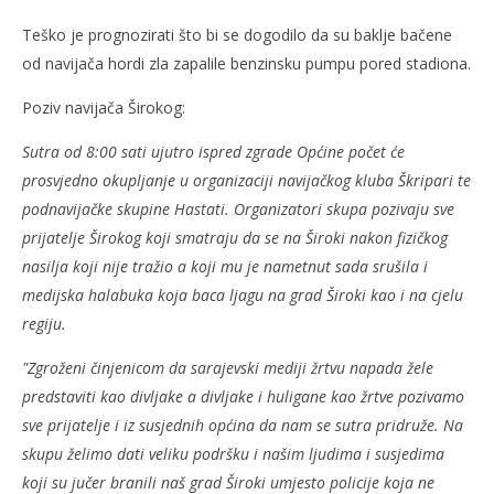
Teško je prognozirati što bi se dogodilo da su baklje bačene
od navijača hordi zla zapalile benzinsku pumpu pored stadiona.
Poziv navijača Širokog:
Sutra od 8:00 sati ujutro ispred zgrade Općine počet će
prosvjedno okupljanje u organizaciji navijačkog kluba Škripari te
podnavijačke skupine Hastati. Organizatori skupa pozivaju sve
prijatelje Širokog koji smatraju da se na Široki nakon fizičkog
nasilja koji nije tražio a koji mu je nametnut sada srušila i
medijska halabuka koja baca ljagu na grad Široki kao i na cjelu
regiju.
"Zgroženi činjenicom da sarajevski mediji žrtvu napada žele
predstaviti kao divljake a divljake i huligane kao žrtve pozivamo
sve prijatelje i iz susjednih općina da nam se sutra pridruže. Na
skupu želimo dati veliku podršku i našim ljudima i susjedima
koji su jučer branili naš grad Široki umjesto policije koja ne