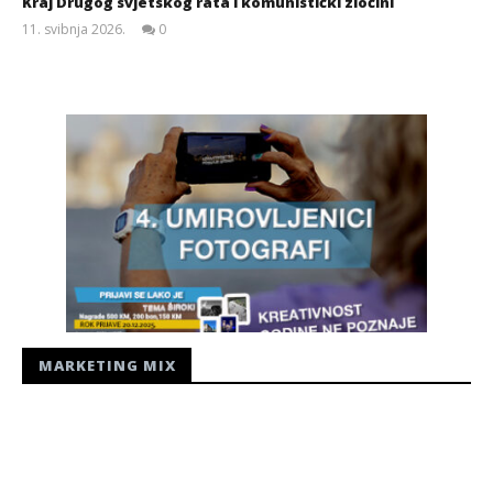
Kraj Drugog svjetskog rata i komunistički zločini
11. svibnja 2026.
0
Siroki.com
MARKETING MIX