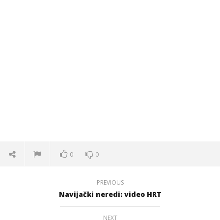
0
0
PREVIOUS
Navijački neredi: video HRT
NEXT