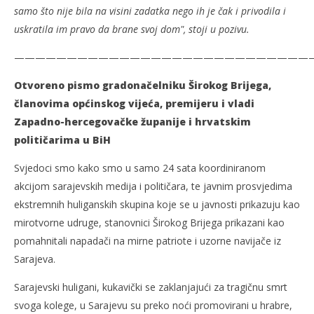
samo što nije bila na visini zadatka nego ih je čak i privodila i
uskratila im pravo da brane svoj dom", stoji u pozivu.
————————————————————————————
Otvoreno pismo gradonačelniku Širokog Brijega,
članovima općinskog vijeća, premijeru i vladi
Zapadno-hercegovačke županije i hrvatskim
političarima u BiH
Svjedoci smo kako smo u samo 24 sata koordiniranom
akcijom sarajevskih medija i političara, te javnim prosvjedima
ekstremnih huliganskih skupina koje se u javnosti prikazuju kao
mirotvorne udruge, stanovnici Širokog Brijega prikazani kao
pomahnitali napadači na mirne patriote i uzorne navijače iz
Sarajeva.
Sarajevski huligani, kukavički se zaklanjajući za tragičnu smrt
svoga kolege, u Sarajevu su preko noći promovirani u hrabre,