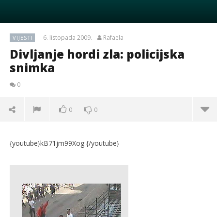
6. listopada 2009.
Rafaela
VIJESTI
Divljanje hordi zla: policijska
snimka
0
0
0
{youtube}kB71jm99Xog {/youtube}