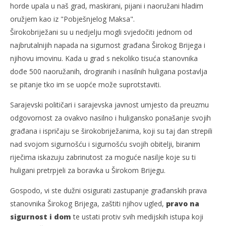
horde upala u naš grad, maskirani, pijani i naoružani hladim
oružjem kao iz "Pobješnjelog Maksa".
Širokobriježani su u nedjelju mogli svjedočiti jednom od
najbrutalnijih napada na sigurnost građana Širokog Brijega i
njihovu imovinu. Kada u grad s nekoliko tisuća stanovnika
dođe 500 naoružanih, drogiranih i nasilnih huligana postavlja
se pitanje tko im se uopće može suprotstaviti.
Sarajevski političari i sarajevska javnost umjesto da preuzmu
odgovornost za ovakvo nasilno i huligansko ponašanje svojih
građana i ispričaju se širokobriježanima, koji su taj dan strepili
nad svojom sigurnošću i sigurnošću svojih obitelji, biranim
riječima iskazuju zabrinutost za moguće nasilje koje su ti
huligani pretrpjeli za boravka u Širokom Brijegu.
Gospodo, vi ste dužni osigurati zastupanje građanskih prava
stanovnika Širokog Brijega, zaštiti njihov ugled,
pravo na
sigurnost i dom
te ustati protiv svih medijskih istupa koji