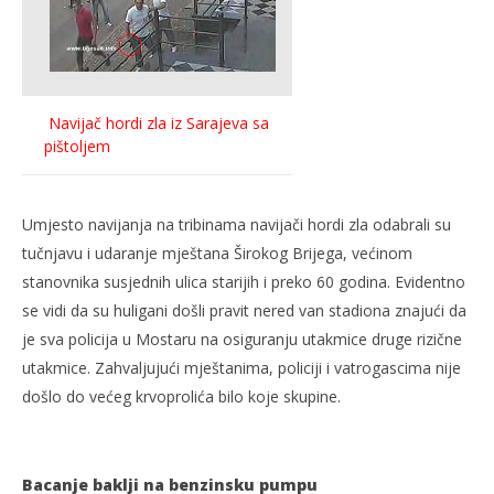
NOW VIEWING
Navijač hordi zla iz Sarajeva sa
Divljanje hordi zla: policijska snimka
Kra
pištoljem
6.
6.
listopada
lis
2009.
200
Rafaela
R
Umjesto navijanja na tribinama navijači hordi zla odabrali su
tučnjavu i udaranje mještana Širokog Brijega, većinom
stanovnika susjednih ulica starijih i preko 60 godina. Evidentno
se vidi da su huligani došli pravit nered van stadiona znajući da
je sva policija u Mostaru na osiguranju utakmice druge rizične
utakmice. Zahvaljujući mještanima, policiji i vatrogascima nije
došlo do većeg krvoprolića bilo koje skupine.
Bacanje baklji na benzinsku pumpu