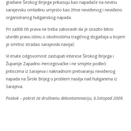
građane Širokog Brijega prikazuju kao napadače na nevinu
sarajevsku omladinu umjesto kao žrtve neviđenog i neviđeno
organiziranog huliganskog napada.
Pri zaštiti tih prava ne treba zaboraviti da je izrazito bitno
utvrditi pravu istinu o okolnostima tragičnog događaja u kojem
je smrtno stradao sarajevski navijač.
Vi imate odgovornost zastupati interese Širokog Brijega i
Županije Zapadno-Hercegovačke i ne smijete podleći
pritiscima iz Sarajeva i naknadnom pretvaranju neviđenog
napada na Široki Brijeg u problem nasilja nad huliganima iz
Sarajeva.
Poskok – pokret za društvenu dekontaminaciju, 6.listopad 2009.