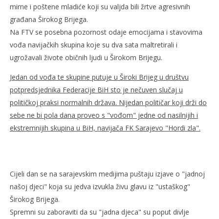
mirne i poštene mladiće koji su valjda bili žrtve agresivnih
građana Širokog Brijega.
Na FTV se posebna pozornost odaje emocijama i stavovima
vođa navijačkih skupina koje su dva sata maltretirali i
ugrožavali živote običnih ljudi u Širokom Brijegu.
Jedan od vođa te skupine putuje u Široki Brijeg u društvu
potpredsjednika Federacije BiH sto je nečuven slučaj u
političkoj praksi normalnih država. Nijedan političar koji drži do
sebe ne bi pola dana proveo s "vođom" jedne od nasilnijih i
ekstremnijih skupina u BiH, navijača FK Sarajevo "Hordi zla".
Cijeli dan se na sarajevskim medijima puštaju izjave o "jadnoj
našoj djeci" koja su jedva izvukla živu glavu iz "ustaškog"
Širokog Brijega.
Spremni su zaboraviti da su "jadna djeca" su poput divlje