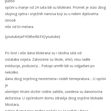
putevi
općini u manje od 24 sata bili su blokirani. Promet je stao zbog
olujnog vjetra i snježnih nanosa koji su u nekim dijelovima
NOW VIEWING
iznosili
više od tri metara.
Dokumentarni film U IŠČEKIVANJU JUŽINE
Ra
14.
14.
{youtube}aFH58heBb3Y{/youtube}
veljače
vel
2012.
201
Rafaela
R
Po šest i više dana blokirana su i okolna sela od
ostataka svijeta. Zatvorene su škole, vrtići, nisu radile
institucije, poduzeća… Pokopi umrlih bili su odgađani po
nekoliko
dana zbog snježnog nevremena i niskih temepratura… U općini
je
utemljen Krizini stožer civilne zaštite, uvedena su danonoćna
dežurstva. U općinskom domu zdravlja zbog snježne blokade
Mostara,
nakon dugog niza godina počela su se rađati i djeca.