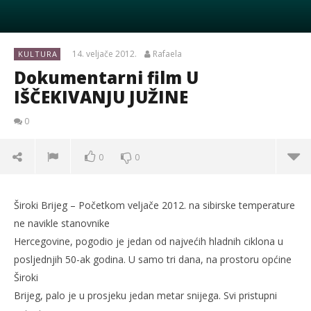
14. veljače 2012.
Rafaela
KULTURA
Dokumentarni film U
IŠČEKIVANJU JUŽINE
0
0
0
Široki Brijeg – Početkom veljače 2012. na sibirske temperature
ne navikle stanovnike
Hercegovine, pogodio je jedan od najvećih hladnih ciklona u
posljednjih 50-ak godina. U samo tri dana, na prostoru općine
Široki
Brijeg, palo je u prosjeku jedan metar snijega. Svi pristupni