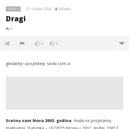
23. ožujka 2008.
Rafaela
VIJESTI
Dragi
0
0
0
gledatelji i posjetitelji 'siroki com-a'
Sretna vam Nova 2003. godina
. Hvala na posjetama,
mailovima. Statistika – 1677655 hitova u 2002. godini, 33657