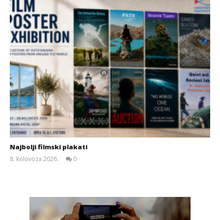
Najbolji filmski plakati
8. kolovoza 2026.
0
Siroki.com