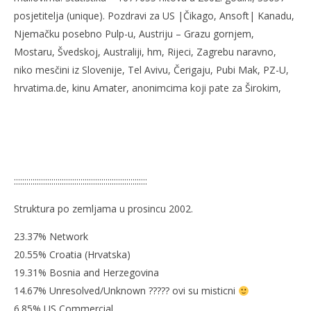
NOW VIEWING
posjetitelja (unique). Pozdravi za US |Čikago, Ansoft| Kanadu,
Dragi
Naj
Njemačku posebno Pulp-u, Austriju – Grazu gornjem,
23.
23.
Mostaru, Švedskoj, Australiji, hm, Rijeci, Zagrebu naravno,
ožujka
ožu
niko mesčini iz Slovenije, Tel Avivu, Čerigaju, Pubi Mak, PZ-U,
2008.
200
Rafaela
R
hrvatima.de, kinu Amater, anonimcima koji pate za Širokim,
::::::::::::::::::::::::::::::::::::::::::::::::::::::::::::::::
Struktura po zemljama u prosincu 2002.
23.37% Network
20.55% Croatia (Hrvatska)
19.31% Bosnia and Herzegovina
14.67% Unresolved/Unknown ????? ovi su misticni
6.85% US Commercial