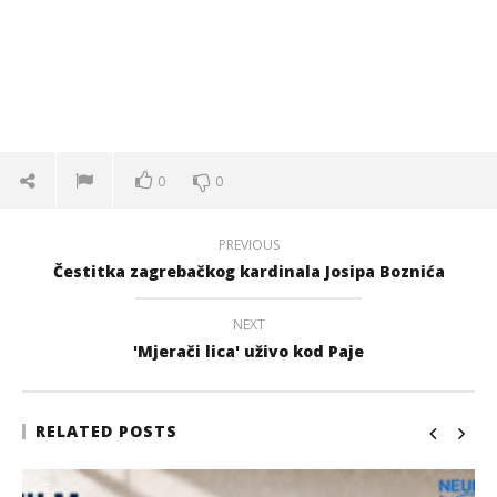
0
0
PREVIOUS
Čestitka zagrebačkog kardinala Josipa Boznića
NEXT
'Mjerači lica' uživo kod Paje
RELATED POSTS