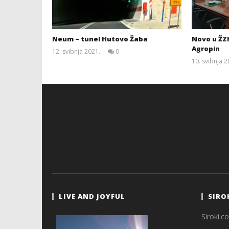
Neum – tunel Hutovo Žaba
Novo u ŽZH
Agropin
12. svibnja 2021.
0
Siroki.com
10. svibnja 2
LIVE AND JOYFUL
SIRO
Siroki.