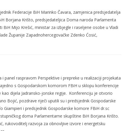
edsjednik Federacije BiH Marinko Čavara, zamjenica predsjedatelja
H Borjana Krišto, predsjedateljica Doma naroda Parlamenta
i BiH Mijo Krešić, ministar za izbjegle i raseljene osobe u Vladi
Vlade Županije Zapadnohercegovačke Zdenko Ćosić,
a i panel raspravom Perspektive i prepreke u realizaciji projekata
ala zajedno s Gospodarskom komorom FBiH u sklopu konferencije
kao dijela Jadransko-jonske regije. Konferenciju je otvorio
o Bojić, pozdrave riječi uputili su i predsjednik Gospodarske
lfo Giampieri i predsjednik Gospodarske komore FBiH dr.sc
astupničkog doma Parlamentarne skupštine BiH Borjana Krišto.
ć, rukovoditelj razvoja za obnovljive izvore i energetsku