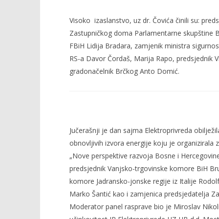
Visoko izaslanstvo, uz dr. Čovića činili su: pr
Zastupničkog doma Parlamentarne skupštine Bi
FBiH Lidija Bradara, zamjenik ministra sigurnost
RS-a Davor Čordaš, Marija Rapo, predsjednik 
gradonačelnik Brčkog Anto Domić.
Jučerašnji je dan sajma Elektroprivreda obilježil
obnovljivih izvora energije koju je organizir
„Nove perspektive razvoja Bosne i Hercegovine 
predsjednik Vanjsko-trgovinske komore BiH Brun
komore Jadransko-jonske regije iz Italije Rodo
Marko Šantić kao i zamjenica predsjedatelja Z
Moderator panel rasprave bio je Miroslav Nikoli