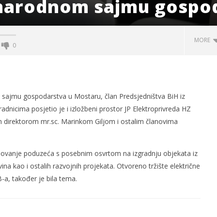
arodnom sajmu gospod
MORE
0
ajmu gospodarstva u Mostaru, član Predsjedništva BiH iz
dnicima posjetio je i izložbeni prostor JP Elektroprivreda HZ
m direktorom mr.sc. Marinkom Giljom i ostalim članovima
ovanje poduzeća s posebnim osvrtom na izgradnju objekata iz
unel Hutovo Žaba
Novo u ŽZH: Mobilna aplikacija
ina kao i ostalih razvojnih projekata. Otvoreno tržište električne
Agropin
-a, također je bila tema.
14.
travnja
m
2016.
Siroki.com