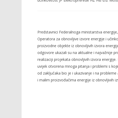
učinkovitost JP Elektroprivrede HZ HB d.d. Most
Predstavnici Federalnoga ministarstva energije, 
Operatora za obnovljive izvore energije i učink
proizvodne objekte iz obnovljivih izvora energij
odgovore ukazali su na aktualne i najvažnije pr
realizaciji projekata obnovljivih izvora energij
uvijek otvorena mnoga pitanja i problemi s koj
od zaključaka bio je i ukazivanje i na probleme 
i malim proizvođačima energije iz obnovljivih iz