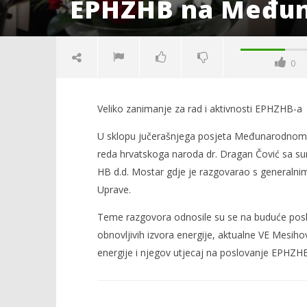
EPHZHB na Međun
0
Veliko zanimanje za rad i aktivnosti EPHZHB-a
U sklopu jučerašnjega posjeta Međunarodnom s
reda hrvatskoga naroda dr. Dragan Čović sa sura
HB d.d. Mostar gdje je razgovarao s generalni
Uprave.
NOW VIEWING
Teme razgovora odnosile su se na buduće posl
EPHZHB na Međunarodnom sajmu
Neum - t
obnovljivih izvora energije, aktualne VE Mesihov
gospodarstva u Mostaru
14.
energije i njegov utjecaj na poslovanje EPHZHB
travnja
14.
2016.
travnja
Siroki.co
2016.
Siroki.com