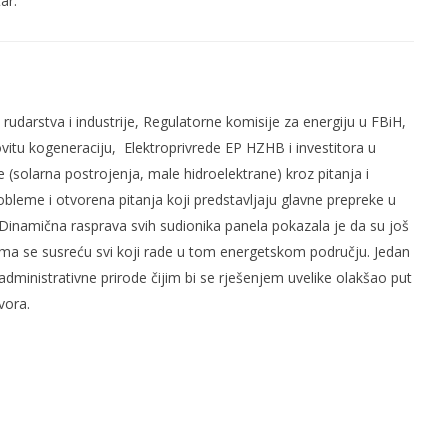
ar.
rudarstva i industrije, Regulatorne komisije za energiju u FBiH,
ovitu kogeneraciju, Elektroprivrede EP HZHB i investitora u
e (solarna postrojenja, male hidroelektrane) kroz pitanja i
obleme i otvorena pitanja koji predstavljaju glavne prepreke u
e. Dinamična rasprava svih sudionika panela pokazala je da su još
ima se susreću svi koji rade u tom energetskom području. Jedan
administrativne prirode čijim bi se rješenjem uvelike olakšao put
vora.