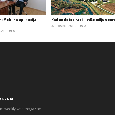
: Mobilna aplikacija
Kad se dobro radi – stiže miljun eur
3. prosinca 2019.
0
Siroki.com
021.
0
Siroki.com
KI.COM
com weekly web magazine.