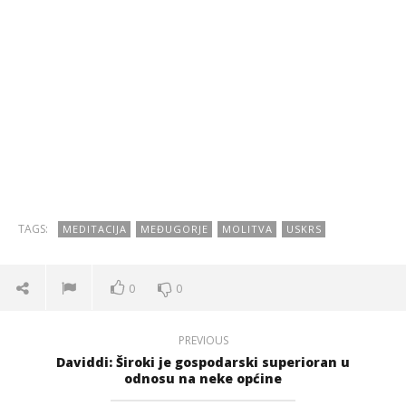
TAGS:
MEDITACIJA
MEĐUGORJE
MOLITVA
USKRS
0
0
PREVIOUS
Daviddi: Široki je gospodarski superioran u
odnosu na neke općine