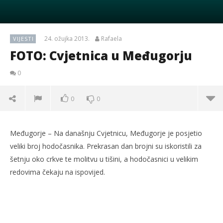
24. ožujka 2013.
Rafaela
VIJESTI
FOTO: Cvjetnica u Međugorju
0
0
0
Međugorje – Na današnju Cvjetnicu, Međugorje je posjetio
veliki broj hodočasnika. Prekrasan dan brojni su iskoristili za
šetnju oko crkve te molitvu u tišini, a hodočasnici u velikim
redovima čekaju na ispovijed.