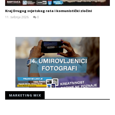
Kraj Drugog svjetskog rata i komunistički zločini
11. svibnja 2026.
0
Siroki.com
MARKETING MIX