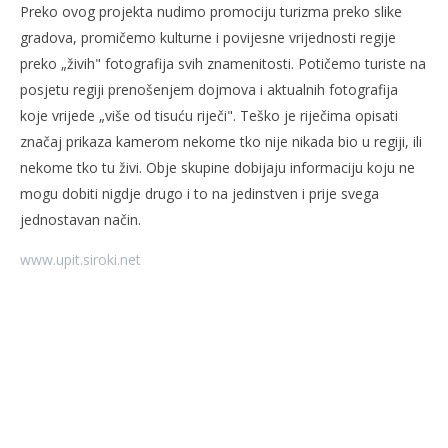
Preko ovog projekta nudimo promociju turizma preko slike
gradova, promičemo kulturne i povijesne vrijednosti regije
preko „živih" fotografija svih znamenitosti. Potičemo turiste na
posjetu regiji prenošenjem dojmova i aktualnih fotografija
koje vrijede „više od tisuću riječi". Teško je riječima opisati
značaj prikaza kamerom nekome tko nije nikada bio u regiji, ili
nekome tko tu živi. Obje skupine dobijaju informaciju koju ne
mogu dobiti nigdje drugo i to na jedinstven i prije svega
jednostavan način.
www.upit.siroki.net