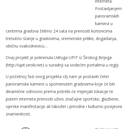
interneta.
Postavljanjem
panoramskih
NOW VIEWING
kamera u
centrima gradova želimo 24 sata na prenositi korisnicima
HERCEGOVINA SE GLEDA PREKO INTERNETA
Kra
trenutno stanje u gradovima, vremenske prilike, događanja,
20.
20.
običnu svakodnevicu…
travnja
tra
2008.
200
Rafaela
R
Ovaj projekt je pokrenula Udruga UPIT iz Širokog Brijega
(http://upit.siroki.net) u suradnji sa vodećim portalima u regiji.
U početnoj fazi ovog projekta cilj nam je postaviti četiri
panoramske kamere u spomenutim gradovima koje će biti
dinamične odnosno prema potrebi će mijenjati lokacije te
putem interneta prenositi uživo značajne sportske, glazbene,
vjerske manifestacije ali također i prirodne i kulturno povijesne
znamenitosti.