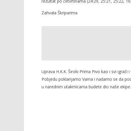
rezultat po četvrtinama (24:29, 25:21, 25:22, 16
Zahvala Škriparima
Uprava H.K.K. Široki Prima Pivo kao i svi igrači 
Pobjedu poklanjamo Vama i nadamo se da podrš
u narednim utakmicama budete dio naše ekipe.S