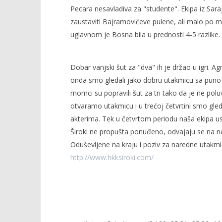
Pecara nesavladiva za "studente". Ekipa iz Saraje
zaustaviti Bajramovićeve pulene, ali malo po ma
uglavnom je Bosna bila u prednosti 4-5 razlike.
NOW VIEWING
Dobar vanjski šut za "dva" ih je držao u igri. Ag
HKK Široki Prima pivo :KK Bosna
Ivica gla
onda smo gledali jako dobru utakmicu sa puno d
ASA BH TELECOM 90:87
25.
ožujka
momci su popravili šut za tri tako da je ne pol
25.
2008.
ožujka
otvaramo utakmicu i u trećoj četvrtini smo gle
Rafaela
2008.
Rafaela
akterima. Tek u četvrtom periodu naša ekipa 
Široki ne propušta ponuđeno, odvajaju se na ned
Oduševljene na kraju i poziv za naredne utakmi
http://www.hkksiroki.com/