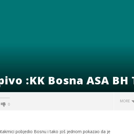
 pivo :KK Bosna ASA BH
MORE
0
j utakmici pobjedio Bosnu i tako još jednom pokazao da je