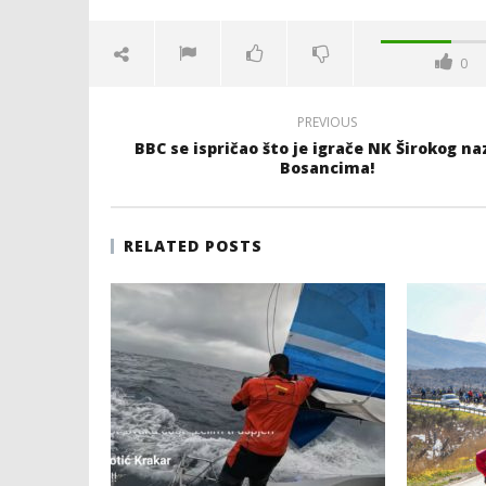
0
PREVIOUS
BBC se ispričao što je igrače NK Širokog n
Bosancima!
RELATED POSTS