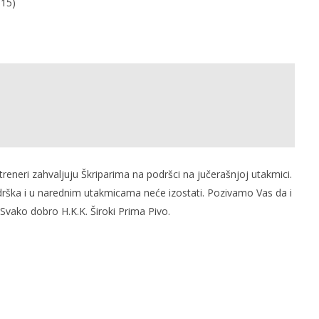
:15)
i treneri zahvaljuju Škriparima na podršci na jučerašnjoj utakmici.
ka i u narednim utakmicama neće izostati. Pozivamo Vas da i
vako dobro H.K.K. Široki Prima Pivo.