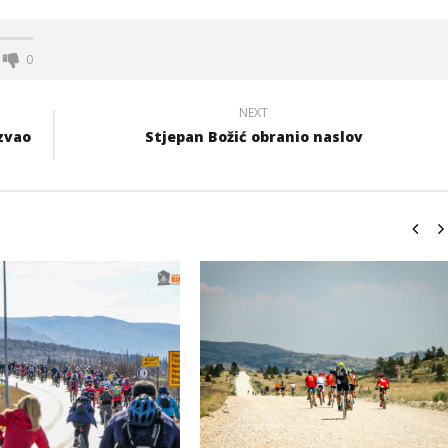
0
NEXT
azvao
Stjepan Božić obranio naslov