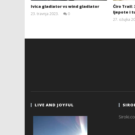
Ivica gladiator vs wind gladiator
Ćiro Trail:
ljepote i 
23. travnja 2023.
0
Siroki.com
27. ožujka 2
LIVE AND JOYFUL
SIRO
Siroki.