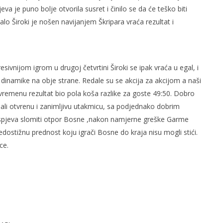
va je puno bolje otvorila susret i činilo se da će teško biti
lo Široki je nošen navijanjem Škripara vraća rezultat i
resivnijom igrom u drugoj četvrtini Široki se ipak vraća u egal, i
diator vs wind gladiator
Ćiro Trail: 360 biciklista
inamike na obje strane. Redale su se akcija za akcijom a naši
promoviralo ljepote i turizam BiH
uvremenu rezultat bio pola koša razlike za goste 49:50. Dobro
25.
ožujka
dali otvrenu i zanimljivu utakmicu, sa podjednako dobrim
2008.
Rafaela
uspjeva slomiti otpor Bosne ,nakon namjerne greške Garme
ostižnu prednost koju igrači Bosne do kraja nisu mogli stići.
ce.