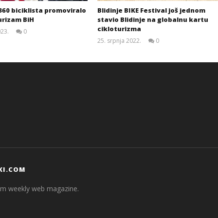
 360 biciklista promoviralo
Blidinje BIKE Festival još jednom
turizam BiH
stavio Blidinje na globalnu kartu
cikloturizma
023.
0
Siroki.com
25. srpnja 2022.
0
Siroki.com
KI.COM
com weekly web magazine.