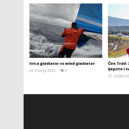
Ivica gladiator vs wind gladiator
Ćiro Trail:
ljepote i 
23. travnja 2023.
0
Siroki.com
27. ožujka 2