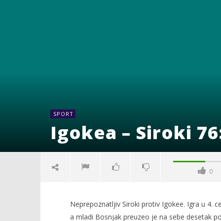
SPORT
Igokea – Siroki 76
0
Neprepoznatljiv Siroki protiv Igokee. Igra u 4. ce
a mladi Bosnjak preuzeo je na sebe desetak pok