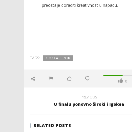
preostaje doraditi kreativnost u napadu.
NOW VIEWING
Igokea – Siroki 76:50
Ivica gla
13.
13.
svibnja
svibnja
TAGS:
IGOKEA SIROKI
2014.
2014.
Siroki.com
Siroki.co
0
PREVIOUS
U finalu ponovno Široki i Igokea
RELATED POSTS