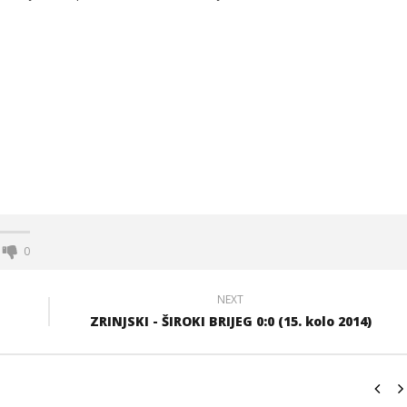
diator vs wind gladiator
Ćiro Trail: 360 biciklista
promoviralo ljepote i turizam BiH
13.
svibnja
m
2014.
Siroki.com
0
NEXT
ZRINJSKI - ŠIROKI BRIJEG 0:0 (15. kolo 2014)