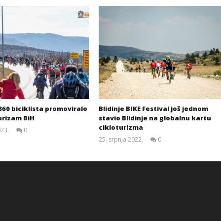
 360 biciklista promoviralo
Blidinje BIKE Festival još jednom
turizam BiH
stavio Blidinje na globalnu kartu
cikloturizma
023.
0
Siroki.com
25. srpnja 2022.
0
Siroki.com