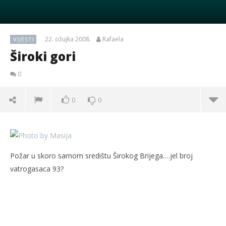
22. ožujka 2008.
Rafaela
VIJESTI
Široki gori
0
0
0
Požar u skoro samom središtu Širokog Brijega….jel broj
vatrogasaca 93?