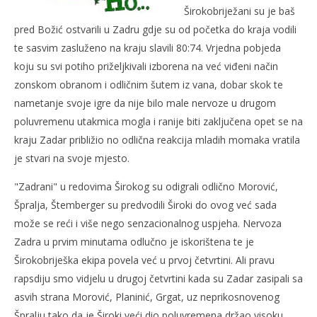
Širokobriježani su je baš
pred Božić ostvarili u Zadru gdje su od početka do kraja vodili
NOW VIEWING
te sasvim zasluženo na kraju slavili 80:74. Vrjedna pobjeda
Široki na vrhu NLB lige
Ivi
koju su svi potiho priželjkivali izborena na već viđeni način
24.
24.
zonskom obranom i odličnim šutem iz vana, dobar skok te
prosinca
pro
nametanje svoje igre da nije bilo male nervoze u drugom
2010.
201
Rafaela
R
poluvremenu utakmica mogla i ranije biti zaključena opet se na
kraju Zadar približio no odlična reakcija mladih momaka vratila
je stvari na svoje mjesto.
"Zadrani" u redovima Širokog su odigrali odlično Morović,
Špralja, Štemberger su predvodili Široki do ovog već sada
može se reći i više nego senzacionalnog uspjeha. Nervoza
Zadra u prvim minutama odlučno je iskorištena te je
Širokobriješka ekipa povela već u prvoj četvrtini. Ali pravu
rapsdiju smo vidjelu u drugoj četvrtini kada su Zadar zasipali sa
asvih strana Morović, Planinić, Grgat, uz neprikosnovenog
Špralju tako da je Široki veći dio poluvremena držao visoku