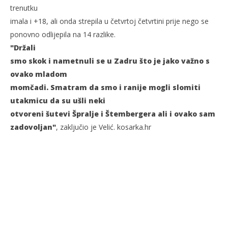
trenutku
imala i +18, ali onda strepila u četvrtoj četvrtini prije nego se
ponovno odlijepila na 14 razlike.
"Držali
smo skok i nametnuli se u Zadru što je jako važno s
ovako mladom
momčadi. Smatram da smo i ranije mogli slomiti
utakmicu da su ušli neki
otvoreni šutevi Špralje i Štembergera ali i ovako sam
zadovoljan"
, zaključio je Velić. kosarka.hr