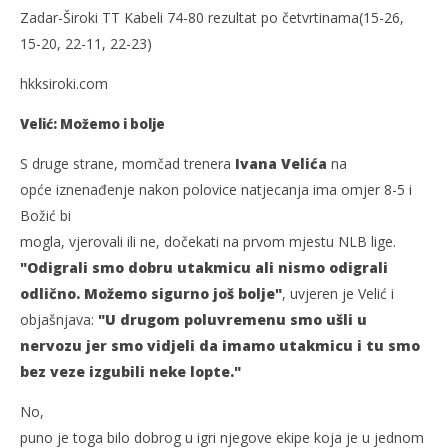
Zadar-Široki TT Kabeli 74-80 rezultat po četvrtinama(15-26,
15-20, 22-11, 22-23)
hkksiroki.com
Velić: Možemo i bolje
S druge strane, momčad trenera
Ivana Velića
na
opće iznenađenje nakon polovice natjecanja ima omjer 8-5 i
Božić bi
mogla, vjerovali ili ne, dočekati na prvom mjestu NLB lige.
"Odigrali smo dobru utakmicu ali nismo odigrali
odlično. Možemo sigurno još bolje"
, uvjeren je Velić i
objašnjava:
"U drugom poluvremenu smo ušli u
nervozu jer smo vidjeli da imamo utakmicu i tu smo
bez veze izgubili neke lopte."
No,
puno je toga bilo dobrog u igri njegove ekipe koja je u jednom