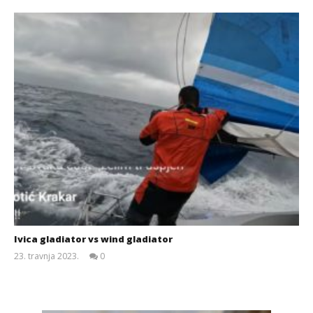
Ivica gladiator vs wind gladiator
23. travnja 2023.
0
Siroki.com