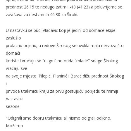
prednost 26:15 te nedugo zatim i -18 (41:23) a poluvrijeme se
završava za nestvarnih 46:30 za Široki.
U nastavku se budi Vladavić koji je jedini od domaće ekipe
zaslužio
prolaznu ocjenu, u redove Širokog se uvukla mala nervoza što
domaći
koriste i vraćaju se "u igru" no onda "mlade" snage Širokog
vraćaju sve
na svoje mjesto. Pilepić, Planinić i Barać dižu prednost Širokog
i
privode utakmicu kraju za prvu gostujuću pobjedu te mirniji
nastavak
sezone.
"Odigrali smo dobru utakmicu ali nismo odigrali odlično.
Možemo