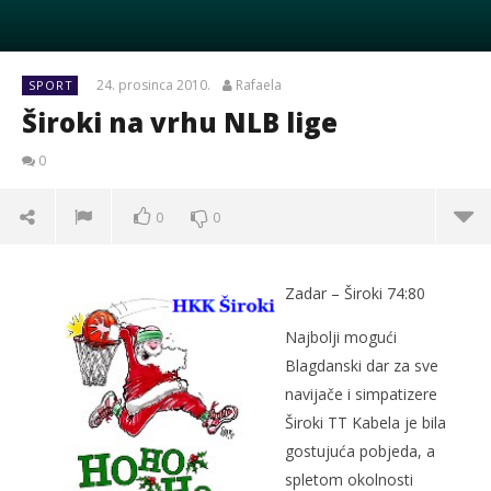
24. prosinca 2010.
Rafaela
SPORT
Široki na vrhu NLB lige
0
0
0
Zadar – Široki 74:80
Najbolji mogući
Blagdanski dar za sve
navijače i simpatizere
Široki TT Kabela je bila
gostujuća pobjeda, a
spletom okolnosti