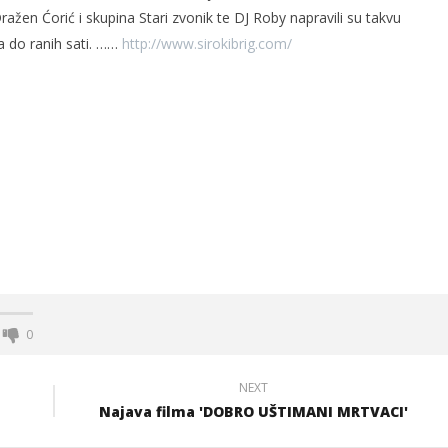
Dražen Ćorić i skupina Stari zvonik te DJ Roby napravili su takvu
a do ranih sati. ……
http://www.sirokibrig.com/
og svjetskog rata i
Radio Hercegovina
čki zločini
24.
ožujka
2008.
Rafaela
0
NEXT
Najava filma 'DOBRO UŠTIMANI MRTVACI'