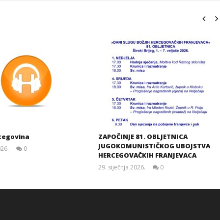
cegovina
ZAPOČINJE 81. OBLJETNICA
JUGOKOMUNISTIČKOG UBOJSTVA
026.
0
HERCEGOVAČKIH FRANJEVACA
Siroki.com
29. siječnja 2026.
0
Siroki.com