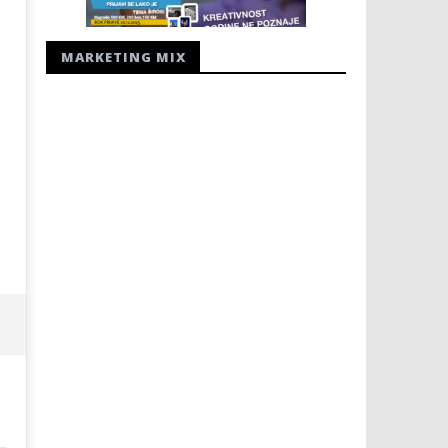
MARKETING MIX
ZAPOČINJE 81. OBLJETNICA
Radio Hercegovina - radio
JUGOKOMUNISTIČKOG UBOJSTVA
24.
HERCEGOVAČKIH FRANJEVACA
ožujka
2008.
24.
Rafaela
ožujka
2008.
Rafaela