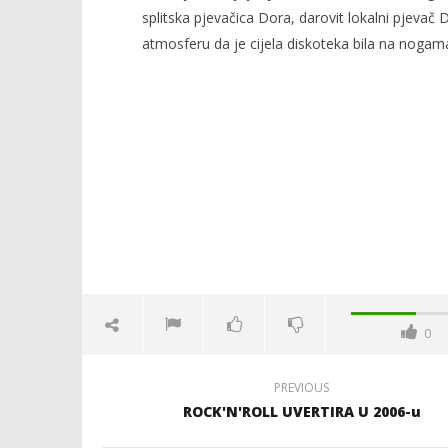
splitska pjevačica Dora, darovit lokalni pjevač 
atmosferu da je cijela diskoteka bila na nogam
NOW VIEWING
Širokobriješkim Hollywoodom
Kraj Drug
tekao šampanjac
komunisti
24.
24.
ožujka
ožujka
2008.
2008.
Rafaela
Rafaela
0
PREVIOUS
ROCK'N'ROLL UVERTIRA U 2006-u