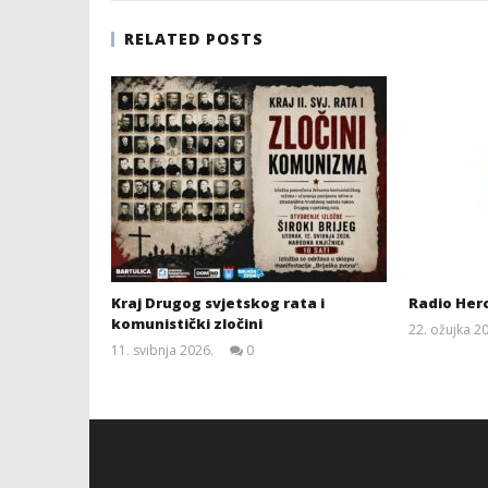
RELATED POSTS
Kraj Drugog svjetskog rata i
Radio Her
komunistički zločini
22. ožujka 2
11. svibnja 2026.
0
Siroki.com