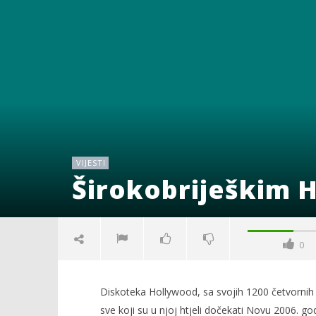
VIJESTI
Širokobriješkim
0
Diskoteka Hollywood, sa svojih 1200 četvornih m
sve koji su u njoj htjeli dočekati Novu 2006. go