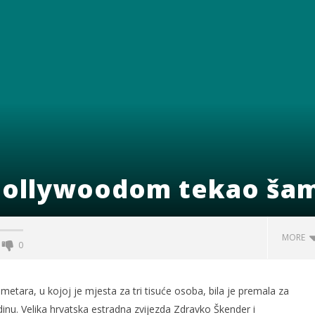
 Hollywoodom tekao ša
MORE
0
etara, u kojoj je mjesta za tri tisuće osoba, bila je premala za
dinu. Velika hrvatska estradna zvijezda Zdravko Škender i