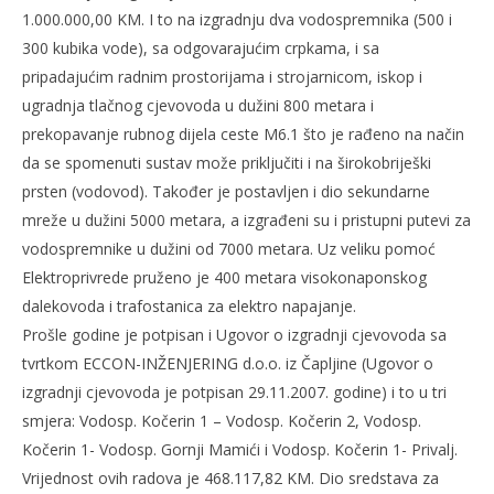
1.000.000,00 KM. I to na izgradnju dva vodospremnika (500 i
300 kubika vode), sa odgovarajućim crpkama, i sa
pripadajućim radnim prostorijama i strojarnicom, iskop i
ugradnja tlačnog cjevovoda u dužini 800 metara i
prekopavanje rubnog dijela ceste M6.1 što je rađeno na način
da se spomenuti sustav može priključiti i na širokobriješki
prsten (vodovod). Također je postavljen i dio sekundarne
mreže u dužini 5000 metara, a izgrađeni su i pristupni putevi za
vodospremnike u dužini od 7000 metara. Uz veliku pomoć
Elektroprivrede pruženo je 400 metara visokonaponskog
dalekovoda i trafostanica za elektro napajanje.
Prošle godine je potpisan i Ugovor o izgradnji cjevovoda sa
tvrtkom ECCON-INŽENJERING d.o.o. iz Čapljine (Ugovor o
izgradnji cjevovoda je potpisan 29.11.2007. godine) i to u tri
smjera: Vodosp. Kočerin 1 – Vodosp. Kočerin 2, Vodosp.
Kočerin 1- Vodosp. Gornji Mamići i Vodosp. Kočerin 1- Privalj.
Vrijednost ovih radova je 468.117,82 KM. Dio sredstava za