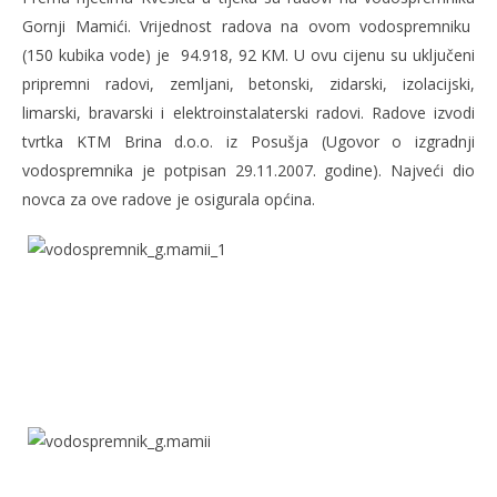
Gornji Mamići. Vrijednost radova na ovom vodospremniku
(150 kubika vode) je 94.918, 92 KM. U ovu cijenu su uključeni
pripremni radovi, zemljani, betonski, zidarski, izolacijski,
limarski, bravarski i elektroinstalaterski radovi. Radove izvodi
tvrtka KTM Brina d.o.o. iz Posušja (Ugovor o izgradnji
vodospremnika je potpisan 29.11.2007. godine). Najveći dio
novca za ove radove je osigurala općina.