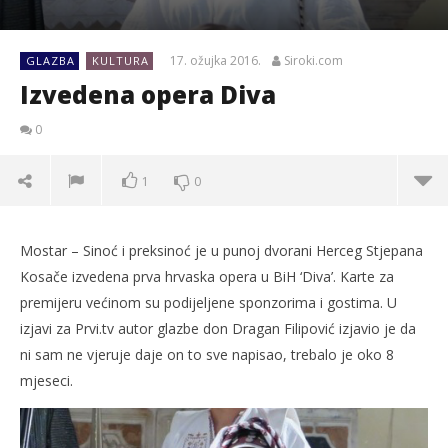
17. ožujka 2016.
Siroki.com
GLAZBA
KULTURA
Izvedena opera Diva
0
1
0
Mostar – Sinoć i preksinoć je u punoj dvorani Herceg Stjepana
Kosače izvedena prva hrvaska opera u BiH ‘Diva’. Karte za
premijeru većinom su podijeljene sponzorima i gostima. U
izjavi za Prvi.tv autor glazbe don Dragan Filipović izjavio je da
ni sam ne vjeruje daje on to sve napisao, trebalo je oko 8
mjeseci.