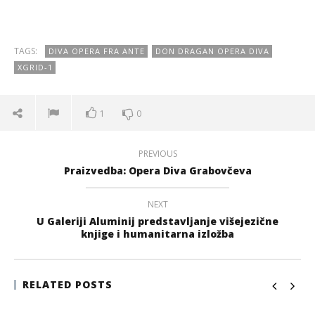
TAGS:
DIVA OPERA FRA ANTE
DON DRAGAN OPERA DIVA
XGRID-1
1
0
PREVIOUS
Praizvedba: Opera Diva Grabovčeva
NEXT
U Galeriji Aluminij predstavljanje višejezične
knjige i humanitarna izložba
RELATED POSTS