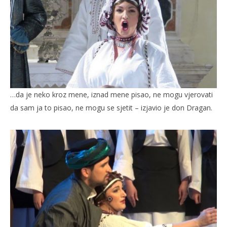
NOW VIEWING
Izvedena opera Diva
Ra
17.
17.
ožujka
ožu
2016.
201
Siroki.com
S
…da je neko kroz mene, iznad mene pisao, ne mogu vjerovati
da sam ja to pisao, ne mogu se sjetit – izjavio je don Dragan.