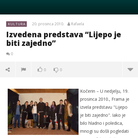
20. prosinca 2010.
Rafaela
KULTURA
Izvedena predstava “Lijepo je
biti zajedno”
0
0
0
Kočerin – U nedjelju, 19.
prosinca 2010., Frama je
izvela predstavu "Lijepo
je biti zajedno". Iako je
bilo hladno i poledica,
mnogi su došli pogledati