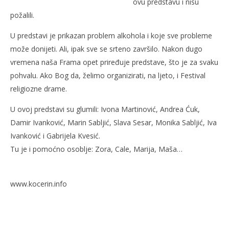
ovu predstavu i nisu
požalili.
U predstavi je prikazan problem alkohola i koje sve probleme
NOW VIEWING
može donijeti. Ali, ipak sve se srteno završilo. Nakon dugo
Izvedena predstava “Lijepo je biti zajedno”
Ra
vremena naša Frama opet priređuje predstave, što je za svaku
20.
20.
pohvalu. Ako Bog da, želimo organizirati, na ljeto, i Festival
prosinca
pro
religiozne drame.
2010.
201
Rafaela
R
U ovoj predstavi su glumili: Ivona Martinović, Andrea Ćuk,
Damir Ivanković, Marin Sabljić, Slava Sesar, Monika Sabljić, Iva
Ivanković i Gabrijela Kvesić.
Tu je i pomoćno osoblje: Zora, Cale, Marija, Maša…
www.kocerin.info