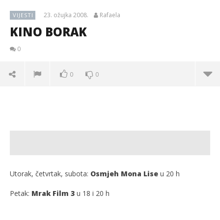
23. ožujka 2008.
Rafaela
VIJESTI
KINO BORAK
0
0
0
Utorak, četvrtak, subota:
Osmjeh Mona Lise
u 20 h
Petak:
Mrak Film 3
u 18 i 20 h