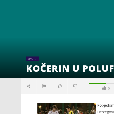
SPORT
KOČERIN U POLUF
0
Pobjedom n
Hercegovin