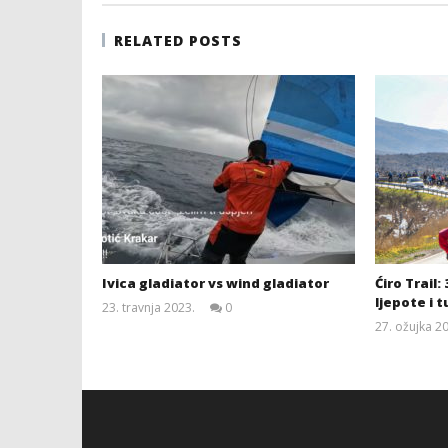
RELATED POSTS
Ivica gladiator vs wind gladiator
Ćiro Trail:
ljepote i 
23. travnja 2023.
0
Siroki.com
27. ožujka 2