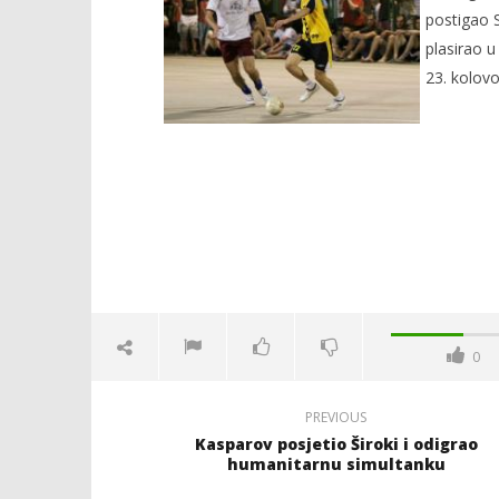
postigao S
plasirao u
23. kolovo
NOW VIEWING
KOČERIN U POLUFINALU LIGE
Ivica gla
HERCEGOVINE
19.
kolovoza
19.
2010.
kolovoza
Rafaela
2010.
Rafaela
0
PREVIOUS
Kasparov posjetio Široki i odigrao
humanitarnu simultanku