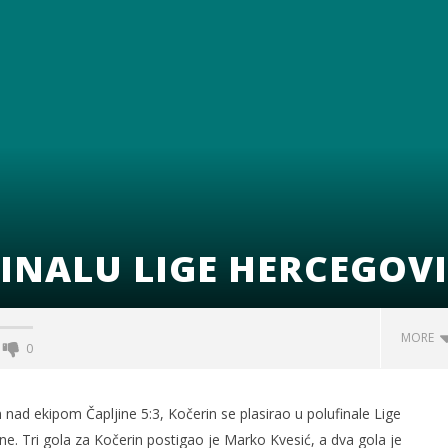
INALU LIGE HERCEGOV
MORE
0
ad ekipom Čapljine 5:3, Kočerin se plasirao u polufinale Lige
e. Tri gola za Kočerin postigao je Marko Kvesić, a dva gola je