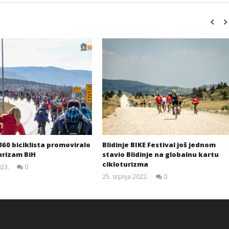
 360 biciklista promoviralo
Blidinje BIKE Festival još jednom
turizam BiH
stavio Blidinje na globalnu kartu
cikloturizma
023.
0
Siroki.com
25. srpnja 2022.
0
Siroki.com