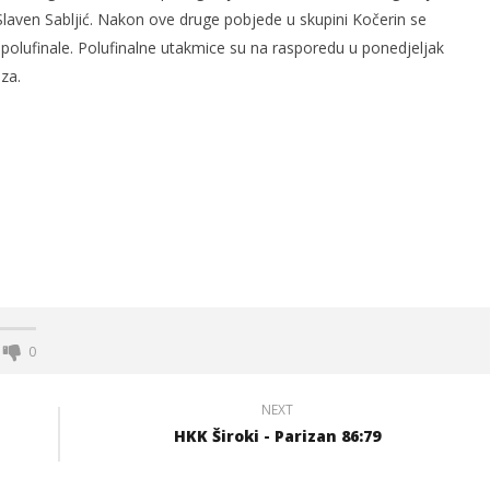
laven Sabljić. Nakon ove druge pobjede u skupini Kočerin se
 polufinale. Polufinalne utakmice su na rasporedu u ponedjeljak
za.
diator vs wind gladiator
Ćiro Trail: 360 biciklista
promoviralo ljepote i turizam BiH
19.
kolovoza
2010.
Rafaela
0
NEXT
HKK Široki - Parizan 86:79