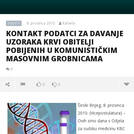
8. prosinca 2010.
Rafaela
VIJESTI
KONTAKT PODATCI ZA DAVANJE
UZORAKA KRVI OBITELJI
POBIJENIH U KOMUNISTIČKIM
MASOVNIM GROBNICAMA
0
0
0
Široki Brijeg, 8. prosinca
2010. (Vicepostulatura) –
Ovih smo dana s Odjela
za sudsku medicinu KBC