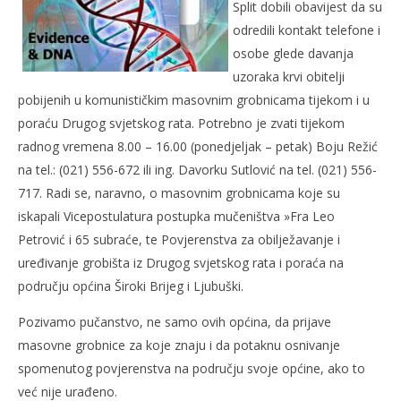
Split dobili obavijest da su
odredili kontakt telefone i
osobe glede davanja
uzoraka krvi obitelji
pobijenih u komunističkim masovnim grobnicama tijekom i u
NOW VIEWING
poraću Drugog svjetskog rata. Potrebno je zvati tijekom
radnog vremena 8.00 – 16.00 (ponedjeljak – petak) Boju Režić
KONTAKT PODATCI ZA DAVANJE UZORAKA KRVI
Kra
na tel.: (021) 556-672 ili ing. Davorku Sutlović na tel. (021) 556-
OBITELJI POBIJENIH U KOMUNISTIČKIM MASOVNIM
8.
GROBNICAMA
717. Radi se, naravno, o masovnim grobnicama koje su
pro
201
8.
iskapali Vicepostulatura postupka mučeništva »Fra Leo
R
prosinca
Petrović i 65 subraće, te Povjerenstva za obilježavanje i
2010.
Rafaela
uređivanje grobišta iz Drugog svjetskog rata i poraća na
području općina Široki Brijeg i Ljubuški.
Pozivamo pučanstvo, ne samo ovih općina, da prijave
masovne grobnice za koje znaju i da potaknu osnivanje
spomenutog povjerenstva na području svoje općine, ako to
već nije urađeno.