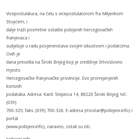
Vicepostulatura, na čelu s vicepostulatorom fra Miljenkom
Stojićem, i
dalje traži posmrtne ostatke pobijenih hercegovačkih
franjevaca i
sudjeluje u radu povjerenstava svojim iskustvom i podatcima.
Ovih je
dana preselila na Široki Brijeg koji je središnje žrtvoslovno
mjesto
Hercegovačke franjevačke provincije. Evo promijenjenih
korisnih
podataka. Adresa: Kard. Stepinca 14, 88220 Široki Brijeg; tel.:
(039)
700-325; faks: (039) 700-326. E-adresa (mostar@pobijeni.info) i
portal
(www.pobijeni.info), naravno, ostali su isti.
pobijeni.info