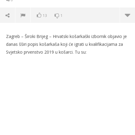
13
1
Zagreb – Široki Brijeg – Hrvatski košarkaški izbornik objavio je
danas šširi popis košarkaša koji će igrati u kvalifikacijama za
Svjetsko prvenstvo 2019 u košarci. Tu su:
NOW VIEWING
Košarka: Popis hrvatskih reprezentativaca za
De
kvalifikacije SP
Umi
2.
2.