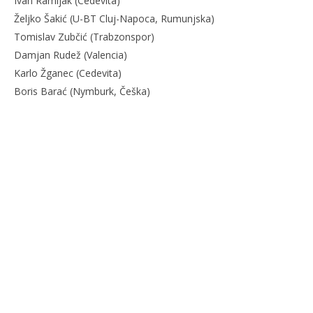
Ivan Ramljak (Cedevita)
Željko Šakić (U-BT Cluj-Napoca, Rumunjska)
Tomislav Zubčić (Trabzonspor)
Damjan Rudež (Valencia)
Karlo Žganec (Cedevita)
Boris Barać (Nymburk, Češka)