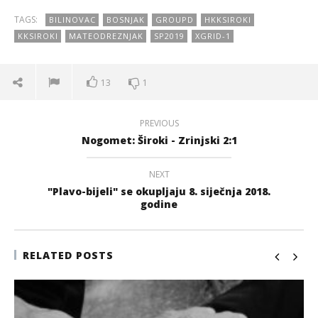
TAGS:
BILINOVAC
BOSNJAK
GROUPD
HKKSIROKI
KKSIROKI
MATEODREZNJAK
SP2019
XGRID-1
13
1
PREVIOUS
Nogomet: Široki - Zrinjski 2:1
NEXT
"Plavo-bijeli" se okupljaju 8. siječnja 2018.
godine
RELATED POSTS