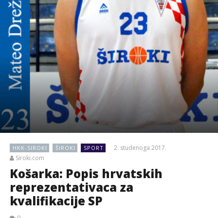
2. studenoga 2017.
HKK-SIROKI
ŠIROKI
SPORT
Siroki.com
Košarka: Popis hrvatskih
reprezentativaca za
kvalifikacije SP
0