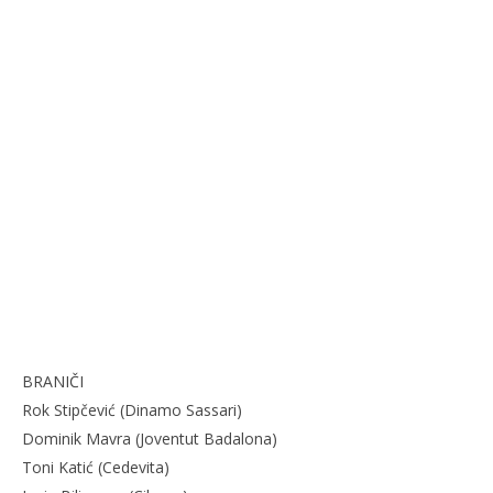
studenoga
stu
2017.
201
Siroki.com
S
BRANIČI
Rok Stipčević (Dinamo Sassari)
Dominik Mavra (Joventut Badalona)
Toni Katić (Cedevita)