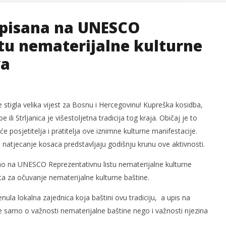
upisana na UNESCO
tu nematerijalne kulturne
va
 stigla velika vijest za Bosnu i Hercegovinu! Kupreška kosidba,
og svjetskog rata i
Radio Hercegovina
li Strljanica je višestoljetna tradicija tog kraja. Običaj je to
čki zločini
16.
će posjetitelja i pratitelja ove iznimne kulturne manifestacije.
prosinca
natjecanje kosaca predstavljaju godišnju krunu ove aktivnosti.
2020.
Siroki.com
m
no na UNESCO Reprezentativnu listu nematerijalne kulturne
a za očuvanje nematerijalne kulturne baštine.
ula lokalna zajednica koja baštini ovu tradiciju, a upis na
e samo o važnosti nematerijalne baštine nego i važnosti njezina