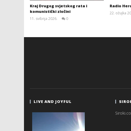
Kraj Drugog svjetskog rata i
Radio Her
komunistički zločini
22. ožujka 2
11. svibnja 2026.
0
Siroki.com
LIVE AND JOYFUL
SIRO
Siroki.