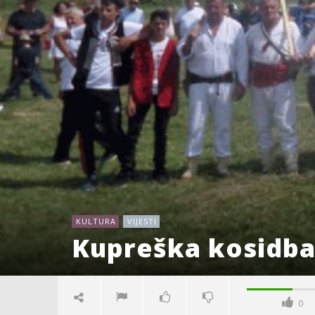
KULTURA
VIJESTI
Kupreška kosidba
0