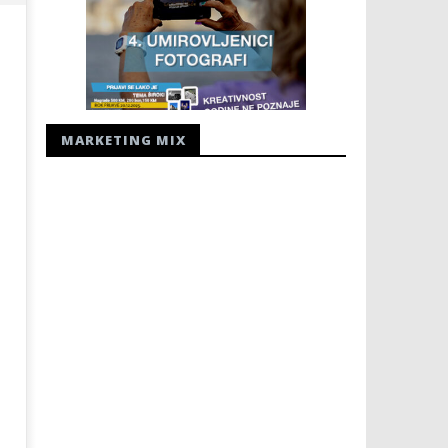
MARKETING MIX
ZAPOČINJE 81. OBLJETNICA
Radio Hercegovina - radio
JUGOKOMUNISTIČKOG UBOJSTVA
16.
HERCEGOVAČKIH FRANJEVACA
prosinca
2020.
16.
Siroki.com
prosinca
2020.
Siroki.com