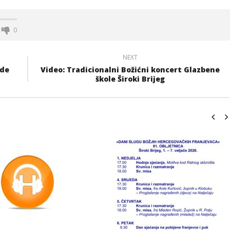
0
NEXT
ade
Video: Tradicionalni Božićni koncert Glazbene
škole Široki Brijeg