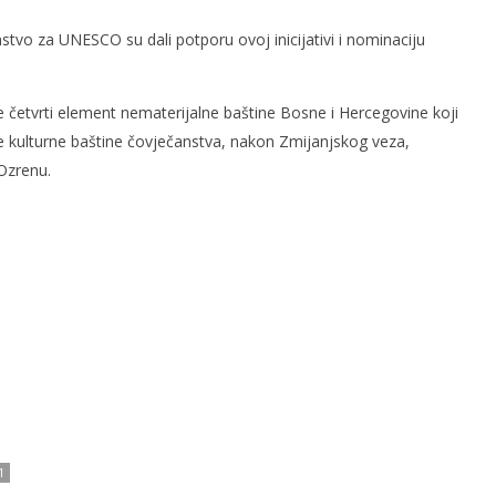
nstvo za UNESCO su dali potporu ovoj inicijativi i nominaciju
e četvrti element nematerijalne baštine Bosne i Hercegovine koji
ne kulturne baštine čovječanstva, nakon Zmijanjskog veza,
Ozrenu.
1