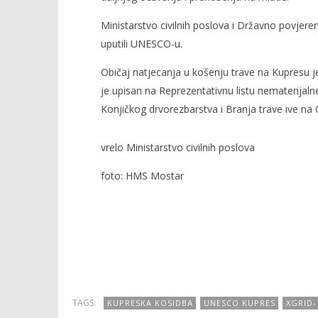
Ministarstvo civilnih poslova i Državno povjere
uputili UNESCO-u.
Običaj natjecanja u košenju trave na Kupresu j
je upisan na Reprezentativnu listu nematerijal
Konjičkog drvorezbarstva i Branja trave ive na 
vrelo Ministarstvo civilnih poslova
foto: HMS Mostar
TAGS:
KUPRESKA KOSIDBA
UNESCO KUPRES
XGRID-