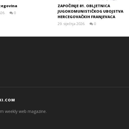
cegovina
ZAPOČINJE 81. OBLJETNICA
JUGOKOMUNISTIČKOG UBOJSTVA
026.
0
HERCEGOVAČKIH FRANJEVACA
Siroki.com
29. siječnja 2026.
0
Siroki.com
KI.COM
com weekly web magazine.