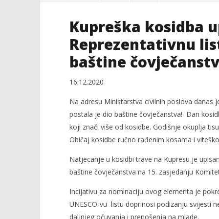
Kupreška kosidba 
Reprezentativnu lis
baštine čovječanst
16.12.2020
NOW VIEWING
Na adresu Ministarstva civilnih poslova danas je
Kupreška kosidba upisana na
Kraj Drug
postala je dio baštine čovječanstva! Dan kosidbe i
listu UNESCO-a
komunisti
koji znači više od kosidbe. Godišnje okuplja tisu
16.
16.
Običaj kosidbe ručno rađenim kosama i viteško 
prosinca
prosinca
2020.
2020.
Siroki.com
Siroki.co
Natjecanje u kosidbi trave na Kupresu je upisa
baštine čovječanstva na 15. zasjedanju Komitet
Incijativu za nominaciju ovog elementa je pokren
UNESCO-vu listu doprinosi podizanju svijesti n
daljnjeg očuvanja i prenošenja na mlade.