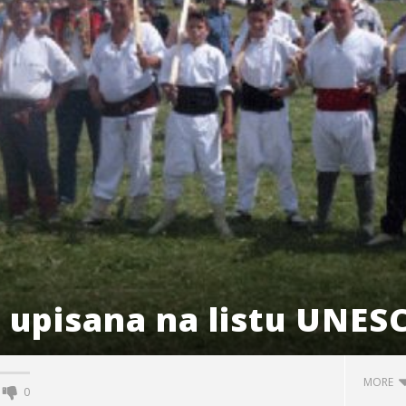
 upisana na listu UNES
MORE
0