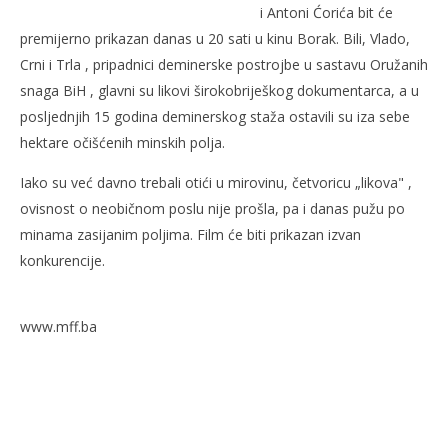
i Antoni Ćorića bit će
premijerno prikazan danas u 20 sati u kinu Borak. Bili, Vlado,
Crni i Trla , pripadnici deminerske postrojbe u sastavu Oružanih
NOW VIEWING
snaga BiH , glavni su likovi širokobriješkog dokumentarca, a u
posljednjih 15 godina deminerskog staža ostavili su iza sebe
‘Let iznad minskog polja’ dokumentani prvijenac
Naj
hektare očišćenih minskih polja.
redateljskog trojca iz Širokog Brijega
3.
ruj
3.
Iako su već davno trebali otići u mirovinu, četvoricu „likova" ,
201
rujna
R
2010.
ovisnost o neobičnom poslu nije prošla, pa i danas pužu po
Rafaela
minama zasijanim poljima. Film će biti prikazan izvan
konkurencije.
www.mff.ba