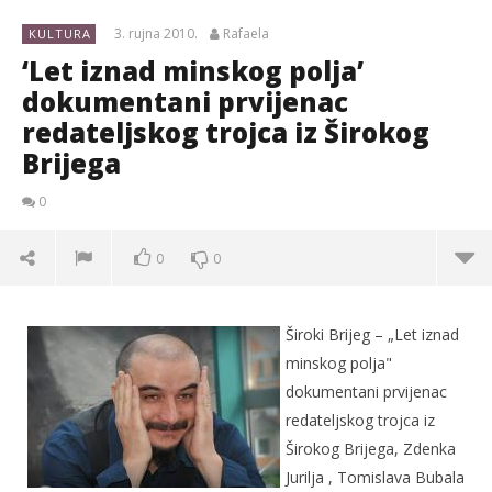
3. rujna 2010.
Rafaela
KULTURA
‘Let iznad minskog polja’
dokumentani prvijenac
redateljskog trojca iz Širokog
Brijega
0
0
0
Široki Brijeg – „Let iznad
minskog polja"
dokumentani prvijenac
redateljskog trojca iz
Širokog Brijega, Zdenka
Jurilja , Tomislava Bubala