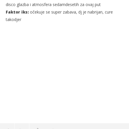
disco glazba i atmosfera sedamdesetih za ovaj put
Faktor iks:
očekuje se super zabava, dj je nabrijan, cure
NOW VIEWING
takodjer
Najava: Disco 70s Večer u Paje
Kra
24.
24.
ožujka
ožu
2008.
200
Rafaela
R