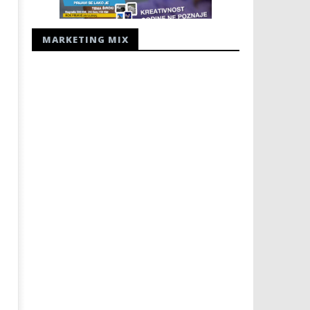
MARKETING MIX
ZAPOČINJE 81. OBLJETNICA
Radio Hercegovina - radio
JUGOKOMUNISTIČKOG UBOJSTVA
14.
HERCEGOVAČKIH FRANJEVACA
prosinca
2000.
14.
Rafaela
prosinca
2000.
Rafaela