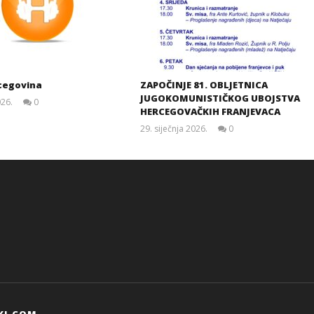
cegovina
ZAPOČINJE 81. OBLJETNICA
JUGOKOMUNISTIČKOG UBOJSTVA
026.
0
HERCEGOVAČKIH FRANJEVACA
Siroki.com
29. siječnja 2026.
0
Siroki.com
KI.COM