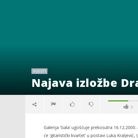
VIJESTI
Najava izložbe D
0
Galerija ‘Gala’ ugošćuje prekosutra 16.12.2000
će ‘gitaristički kvartet’ u postavi Luka Kraljevi