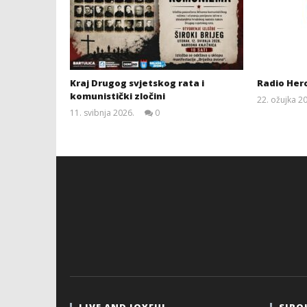
Kraj Drugog svjetskog rata i
Radio Her
komunistički zločini
22. ožujka 2
11. svibnja 2026.
0
Siroki.com
LIVE AND JOYFUL
SIRO