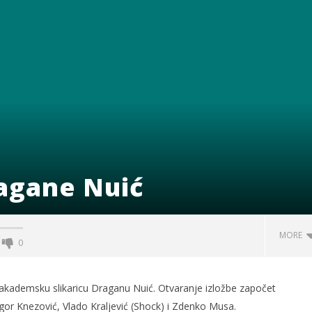
ragane Nuić
MORE
0
. akademsku slikaricu Draganu Nuić. Otvaranje izložbe započet
ć, Igor Knezović, Vlado Kraljević (Shock) i Zdenko Musa.