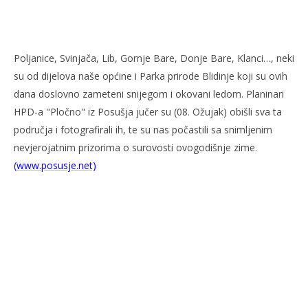
NOW VIEWING
Poljanice, Svinjača, Lib, Gornje Bare, Donje Bare, Klanci…, neki
Nemreš bolivit
Kra
su od dijelova naše općine i Parka prirode Blidinje koji su ovih
24.
24.
ožujka
ožu
dana doslovno zameteni snijegom i okovani ledom. Planinari
2008.
200
HPD-a "Pločno" iz Posušja jučer su (08. Ožujak) obišli sva ta
Rafaela
R
područja i fotografirali ih, te su nas počastili sa snimljenim
nevjerojatnim prizorima o surovosti ovogodišnje zime.
(www.posusje.net)