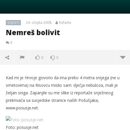
24. ožujka 2008.
Rafaela
VIJESTI
Nemreš bolivit
0
0
0
Kad mi je Hrvoje govorio da ima preko 4 metra snijega (ne u
smetovima) na Risovcu mislio sam: dječja nebuloza, mali je
željan sniga. Zapanjile su me slike iz reportaže snježneog
prekrivača sa susjedske stranice naših Pošušjaka,
www.posusje.net.
Foto: posusje.net