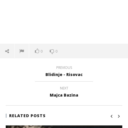
0
0
PREVIOUS
Blidinje - Risovac
NEXT
Majca Bazina
RELATED POSTS