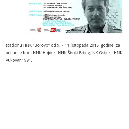
NOW VIEWING
Vukovar: HNK Široki Brijeg – HNK Hajduk
Naj
8.
8.
listopada
lis
2015.
201
Siroki.com
S
stadionu HNK “Borovo” od 9. – 11. listopada 2015. godine, za
pehar se bore HNK Hajduk, HNK Široki Brijeg, NK Osijek i HNK
Vukovar 1991.