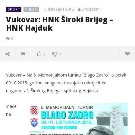
8. listopada 2015.
Siroki.com
SPORT
VIJESTI
Vukovar: HNK Široki Brijeg –
HNK Hajduk
0
0
0
Vukovar – Na 5. Memorijalnom turniru “Blago Zadro”, u petak
09.10.2015. godine, snage na travnjaklu odmjerit će
nogometaši Širokog Brijega i splitskog Hajduka.
Inače
na