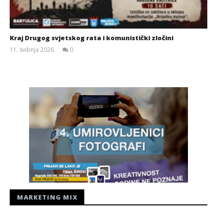
Kraj Drugog svjetskog rata i komunistički zločini
11. svibnja 2026.
0
Siroki.com
MARKETING MIX