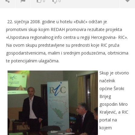
0
0
ODRŽANA PROMOCIJA REGIONALNOG INFO CENTRA U
ŠIROKOM BRIJEGU
22. siječnja 2008. godine u hotelu «Ðulić» održan je
26.
promotivni skup kojim REDAH promovira rezultate projekta
siječnja
«Uspostava regionalnog info centra u regiji Hercegovina- RIC».
2008.
Rafaela
Na ovom skupu predstavljene su prednosti koje RIC pruža
gospodarstvenicima, malim i srednjim poduzećima, obrtnicima
te potencijalnim ulagačima.
Skup je otvorio
načelnik
općine Široki
Brijeg
Kra
gospodin Miro
26.
Kraljević, a RIC
sije
portal na
200
R
kojem