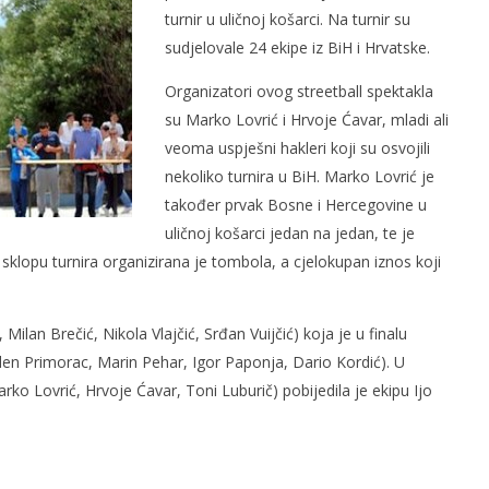
turnir u uličnoj košarci. Na turnir su
sudjelovale 24 ekipe iz BiH i Hrvatske.
Organizatori ovog streetball spektakla
su Marko Lovrić i Hrvoje Ćavar, mladi ali
veoma uspješni hakleri koji su osvojili
og svjetskog rata i
Radio Hercegovina
nekoliko turnira u BiH. Marko Lovrić je
čki zločini
5.
lipnja
također prvak Bosne i Hercegovine u
2013.
uličnoj košarci jedan na jedan, te je
Rafaela
klopu turnira organizirana je tombola, a cjelokupan iznos koji
Milan Brečić, Nikola Vlajčić, Srđan Vuijčić) koja je u finalu
den Primorac, Marin Pehar, Igor Paponja, Dario Kordić). U
ko Lovrić, Hrvoje Ćavar, Toni Luburič) pobijedila je ekipu Ijo