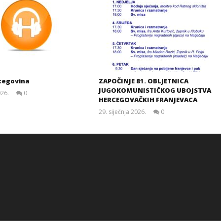
cegovina
ZAPOČINJE 81. OBLJETNICA
JUGOKOMUNISTIČKOG UBOJSTVA
026.
0
HERCEGOVAČKIH FRANJEVACA
Siroki.com
29. siječnja 2026.
0
Siroki.com