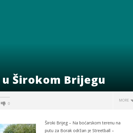
 u Širokom Brijegu
MORE
0
Široki Brijeg – Na boćarskom terenu na
putu za Borak održan je Streetball –