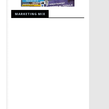
MARKETING MIX
ZAPOČINJE 81. OBLJETNICA
Radio Hercegovina - radio
JUGOKOMUNISTIČKOG UBOJSTVA
5.
HERCEGOVAČKIH FRANJEVACA
lipnja
2013.
5.
Rafaela
lipnja
2013.
Rafaela