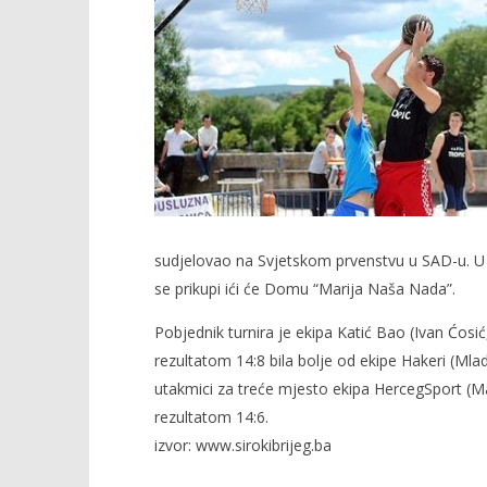
NOW VIEWING
Održan Streetball u Širokom
Kraj Drug
Brijegu
komunisti
5.
5.
lipnja
lipnja
2013.
2013.
Rafaela
Rafaela
sudjelovao na Svjetskom prvenstvu u SAD-u. U s
se prikupi ići će Domu “Marija Naša Nada”.
Pobjednik turnira je ekipa Katić Bao (Ivan Ćosić, 
rezultatom 14:8 bila bolje od ekipe Hakeri (Mla
utakmici za treće mjesto ekipa HercegSport (Mar
rezultatom 14:6.
izvor: www.sirokibrijeg.ba