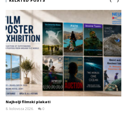
RELATED POSTS
Najbolji filmski plakati
8. kolovoza 2026.
0
Siroki.com