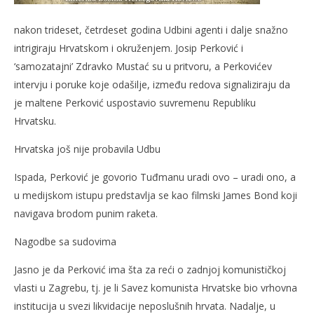
NOW VIEWING
nakon trideset, četrdeset godina Udbini agenti i dalje snažno
Perkovićev kod
Naj
intrigiraju Hrvatskom i okruženjem. Josip Perković i
8.
8.
siječnja
sije
‘samozatajni’ Zdravko Mustać su u pritvoru, a Perkovićev
2014.
201
Siroki.com
S
intervju i poruke koje odašilje, između redova signaliziraju da
je maltene Perković uspostavio suvremenu Republiku
Hrvatsku.
Hrvatska još nije probavila Udbu
Ispada, Perković je govorio Tuđmanu uradi ovo – uradi ono, a
u medijskom istupu predstavlja se kao filmski James Bond koji
navigava brodom punim raketa.
Nagodbe sa sudovima
Jasno je da Perković ima šta za reći o zadnjoj komunističkoj
vlasti u Zagrebu, tj. je li Savez komunista Hrvatske bio vrhovna
institucija u svezi likvidacije neposlušnih hrvata. Nadalje, u