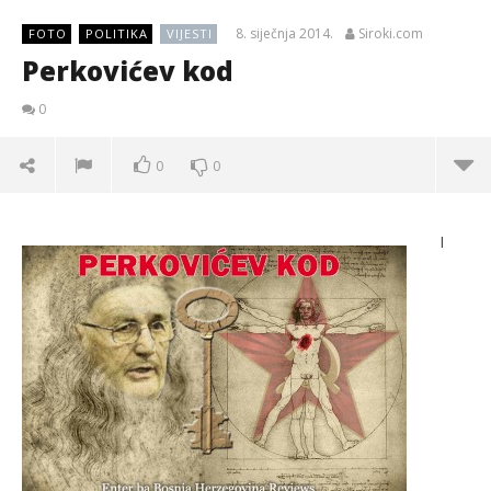
8. siječnja 2014.
Siroki.com
FOTO
POLITIKA
VIJESTI
Perkovićev kod
0
0
0
I