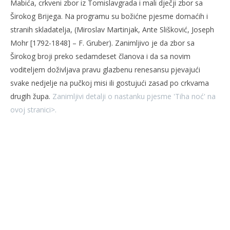
Mabića, crkveni zbor iz Tomislavgrada i mali dječji zbor sa
Širokog Brijega. Na programu su božićne pjesme domaćih i
stranih skladatelja, (Miroslav Martinjak, Ante Slišković, Joseph
Mohr [1792-1848] – F. Gruber). Zanimljivo je da zbor sa
Širokog broji preko sedamdeset članova i da sa novim
voditeljem doživljava pravu glazbenu renesansu pjevajući
svake nedjelje na pučkoj misi ili gostujući zasad po crkvama
drugih župa.
Zanimljivi detalji o nastanku pjesme 'Tiha noć' na
ovoj stranici>.