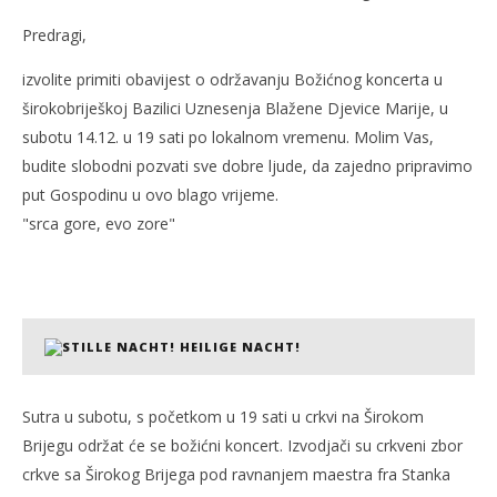
Predragi,
NOW VIEWING
izvolite primiti obavijest o održavanju Božićnog koncerta u
“srca gore, evo zore”
Kra
širokobriješkoj Bazilici Uznesenja Blažene Djevice Marije, u
23.
23.
subotu 14.12. u 19 sati po lokalnom vremenu. Molim Vas,
ožujka
ožu
budite slobodni pozvati sve dobre ljude, da zajedno pripravimo
2008.
200
Rafaela
R
put Gospodinu u ovo blago vrijeme.
"srca gore, evo zore"
Sutra u subotu, s početkom u 19 sati u crkvi na Širokom
Brijegu održat će se božićni koncert. Izvodjači su crkveni zbor
crkve sa Širokog Brijega pod ravnanjem maestra fra Stanka