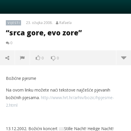
23. ožujka 2008.
Rafaela
VIJESTI
“srca gore, evo zore”
0
0
0
Božićne pjesme
Na ovom linku možete naći tekstove najčešće pjevanih
božićnih pjesama.
http://www.hrt.hr/arhiv/bozic/hpjesme-
2.html
13.12.2002. Božićni koncert ::::::Stille Nacht! Heilige Nacht!