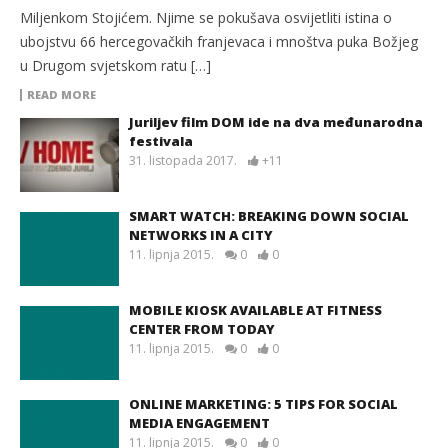
Miljenkom Stojićem. Njime se pokušava osvijetliti istina o
ubojstvu 66 hercegovačkih franjevaca i mnoštva puka Božjeg
u Drugom svjetskom ratu […]
READ MORE
Juriljev film DOM ide na dva međunarodna
festivala
31. listopada 2017.
+11
SMART WATCH: BREAKING DOWN SOCIAL
NETWORKS IN A CITY
11. lipnja 2015.
0
0
MOBILE KIOSK AVAILABLE AT FITNESS
CENTER FROM TODAY
11. lipnja 2015.
0
0
ONLINE MARKETING: 5 TIPS FOR SOCIAL
MEDIA ENGAGEMENT
11. lipnja 2015.
0
0