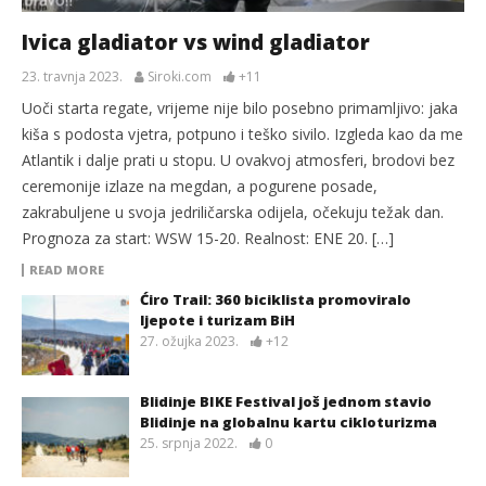
Ivica gladiator vs wind gladiator
23. travnja 2023.
Siroki.com
+11
Uoči starta regate, vrijeme nije bilo posebno primamljivo: jaka
kiša s podosta vjetra, potpuno i teško sivilo. Izgleda kao da me
Atlantik i dalje prati u stopu. U ovakvoj atmosferi, brodovi bez
ceremonije izlaze na megdan, a pogurene posade,
zakrabuljene u svoja jedriličarska odijela, očekuju težak dan.
Prognoza za start: WSW 15-20. Realnost: ENE 20. […]
READ MORE
Ćiro Trail: 360 biciklista promoviralo
ljepote i turizam BiH
27. ožujka 2023.
+12
Blidinje BIKE Festival još jednom stavio
Blidinje na globalnu kartu cikloturizma
25. srpnja 2022.
0