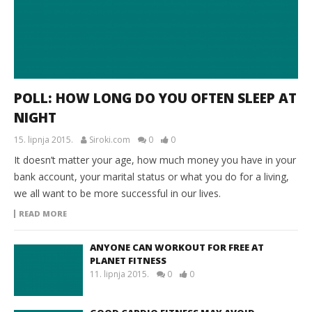
POLL: HOW LONG DO YOU OFTEN SLEEP AT
NIGHT
15. lipnja 2015.
Siroki.com
0
0
It doesn’t matter your age, how much money you have in your
bank account, your marital status or what you do for a living,
we all want to be more successful in our lives.
READ MORE
ANYONE CAN WORKOUT FOR FREE AT
PLANET FITNESS
11. lipnja 2015.
0
0