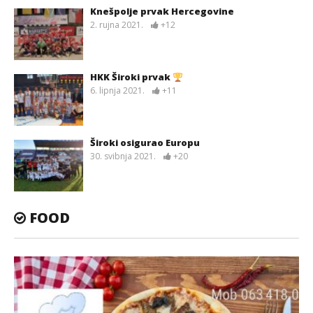
Knešpolje prvak Hercegovine
2. rujna 2021.
+12
HKK Široki prvak
6. lipnja 2021.
+11
Široki osigurao Europu
30. svibnja 2021.
+20
FOOD