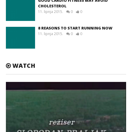
GOOD CARDIO FITNESS MAY AVOID
CHOLESTEROL
11. lipnja 2015.
0
0
8 REASONS TO START RUNNING NOW
11. lipnja 2015.
0
0
WATCH