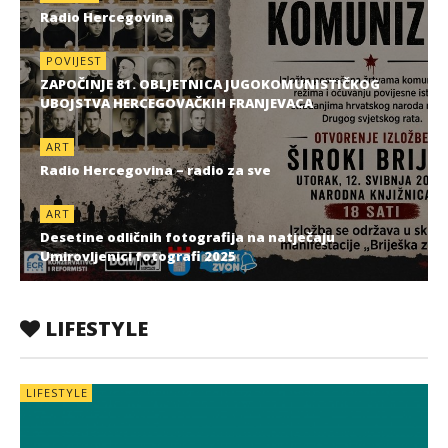
Radio Hercegovina
POVIJEST
ZAPOČINJE 81. OBLJETNICA JUGOKOMUNISTIČKOG
UBOJSTVA HERCEGOVAČKIH FRANJEVACA
ART
Radio Hercegovina – radio za sve
ART
Desetine odličnih fotografija na natječaju
Umirovljenici fotografi 2025
LIFESTYLE
LIFESTYLE