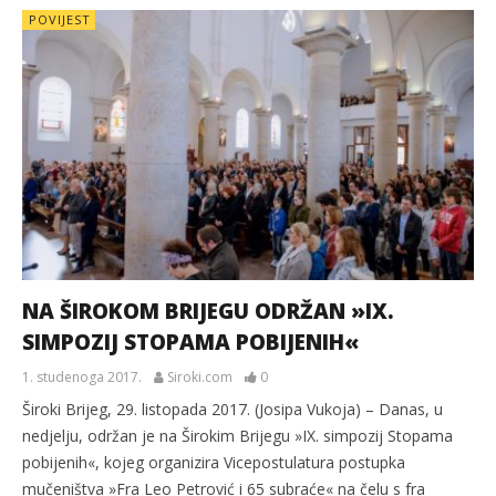
POVIJEST
NA ŠIROKOM BRIJEGU ODRŽAN »IX.
SIMPOZIJ STOPAMA POBIJENIH«
1. studenoga 2017.
Siroki.com
0
Široki Brijeg, 29. listopada 2017. (Josipa Vukoja) – Danas, u
nedjelju, održan je na Širokim Brijegu »IX. simpozij Stopama
pobijenih«, kojeg organizira Vicepostulatura postupka
mučeništva »Fra Leo Petrović i 65 subraće« na čelu s fra