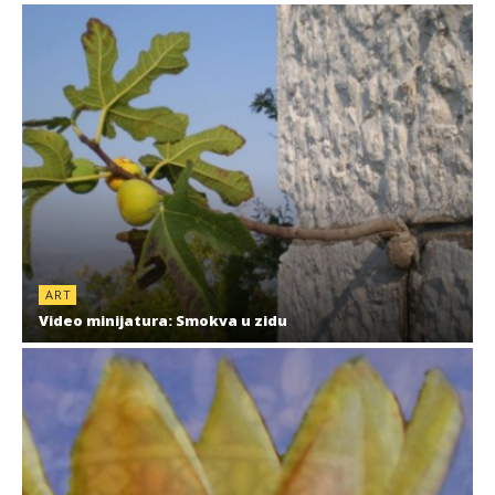
ART
Video minijatura: Smokva u zidu