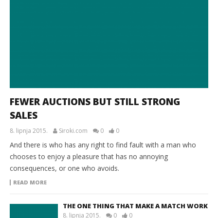
FEWER AUCTIONS BUT STILL STRONG
SALES
8. lipnja 2015.
Siroki.com
0
0
And there is who has any right to find fault with a man who
chooses to enjoy a pleasure that has no annoying
consequences, or one who avoids.
READ MORE
THE ONE THING THAT MAKE A MATCH WORK
8. lipnja 2015.
0
0