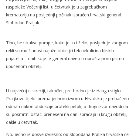
raspolaže Večernji list, u četvrtak je u zagrebačkom
krematoriju na posljednji počinak ispraćen hrvatski general
Slobodan Praljak.
NOW VIEWING
Tiho, bez ikakve pompe, kako je to i želio, posljednje zbogom
Na Mirogoju ispraćen general Praljak
Kra
rekli su mu članovi najuže obitelji i tek nekolicina bliskih
8.
8.
prijatelja – onih koje je general naveo u oproštajnom pismu
prosinca
pro
2017.
201
upućenom obitelji.
Siroki.com
S
U najvećoj diskreciji, također, prethodno je iz Haaga stiglo
Praljkovo tijelo: prema jednom izvoru u Hrvatsku je prebačeno
odmah nakon obdukcije protekli petak, a drugi izvor navodi da
su posmrtni ostaci preneseni na dan ispraćaja u krugu obitelji,
dakle u četvrtak.
No, jedno je posve izvjesno: od Slobodana Praljka hrvatska će