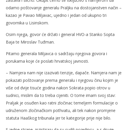
zastava i slično. Okupit ćemo se isključivo s namjerom da
odamo poštovanje generalu Praljku na dostojanstven način –
kazao je Pavao Miljavac, ujedno i jedan od ukupno tri
govornika u Lisinskom.
Osim njega, govor će držati i general HVO-a Stanko Sopta
Baja te Miroslav Tuđman.
Pitamo generala Miljavca o sadržaju njegova govora i
porukama koje će poslati hrvatskoj javnosti.
– Namjera nam nije izazivati tenzije, dapače. Namjera nam je
pokazati poštovanje prema generalu i njegovu činu kojim je
više od dvije tisuće godina nakon Sokrata popio otrov u
sudnici, mislim da to treba cijeniti. O tome imam svoj stav:
Praljak je osuđen kao ratni zločinac temeljem formulacije o
udruženom zločinačkom pothvatu, ali tek nakon promjene
statuta Haaškog tribunala jer te kategorije prije nije bilo.
S jedne strane, inzistiraju da su sudili pojedincu, a s druge