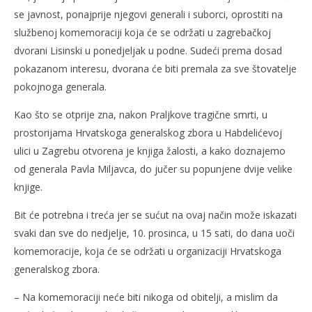
se javnost, ponajprije njegovi generali i suborci, oprostiti na
službenoj komemoraciji koja će se održati u zagrebačkoj
dvorani Lisinski u ponedjeljak u podne. Sudeći prema dosad
pokazanom interesu, dvorana će biti premala za sve štovatelje
pokojnoga generala.
Kao što se otprije zna, nakon Praljkove tragične smrti, u
prostorijama Hrvatskoga generalskog zbora u Habdelićevoj
ulici u Zagrebu otvorena je knjiga žalosti, a kako doznajemo
od generala Pavla Miljavca, do jučer su popunjene dvije velike
knjige.
Bit će potrebna i treća jer se sućut na ovaj način može iskazati
svaki dan sve do nedjelje, 10. prosinca, u 15 sati, do dana uoči
komemoracije, koja će se održati u organizaciji Hrvatskoga
generalskog zbora.
– Na komemoraciji neće biti nikoga od obitelji, a mislim da