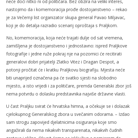
neće doći nitko ni od političara. Bez obzira na veliki interes,
nastojimo da i komemoracija prođe dostojanstveno – rekao
je za Večernji list organizator skupa general Pavao Miljavac,
koji je do detalja razradio scenarij oproštaja s Praljkom.
No, komemoracija, koja neće trajati dulje od sat vremena,
zamišljena je dostojanstveno i jednostavno: ispred Praljkove
fotografije i jedne ruže pokraj nje na pozornici će recitirati
generalovi dobri prijatelji Zlatko Vitez i Dragan Despot, a
potonji pročitat će i kratku Praljkovu biografiju. Mjesta neće
biti unaprijed označena pa će svatko sjesti na slobodno
mjesto, a isto vrijedi i za političare, premda Generalski zbor još
nema potvrdu o dolasku predstavnika najviše državne vlasti.
U čast Praljku svirat će hrvatska himna, a očekuje se i dolazak
cjelokupnog Generalskog zbora u svečanim odorama. – Izdao
sam strogu zapovijed djelatnicima osiguranja koje smo
angažirali da nema nikakvih transparenata, nikakvih čudnih