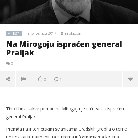
8. prosinca 2017.
Siroki.com
VIJESTI
Na Mirogoju ispraćen general
Praljak
0
0
1
Tiho i bez ikakve pompe na Mirogoju je u četvrtak ispraćen
general Praljak
Premda na internetskim stranicama Gradskih groblja o tome
ne postoji ni najmanji trag, prema informacijama kojima