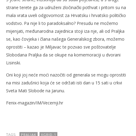
strane terete ga za udruženi zločinački pothvat i pritom su na
mala vrata uveli odgovornost za Hrvatsku i hrvatsko političko
vodstvo. Pa nije li to paradoksalno? Presudu ne možemo
mijenjati, međunarodna zajednica stoji iza nje, ali od Praljka
se, kao čovjeka i člana našega Generalskog zbora, možemo
oprostiti – kazao je Miljavac te pozvao sve poštovatelje
Slobodana Praljka da se okupe na komemoraciji u dvorani
Lisinski.
Oni koji joj neće moći nazočiti od generala se mogu oprostiti
na misi zadušnici koja će se održati isti dan u 15 sati u crkvi
Sveta Mati Slobode na Jarunu.
Fenix-magazin/IM/Vecernji.hr
TAGS:
PRALJAK
XGRID-1