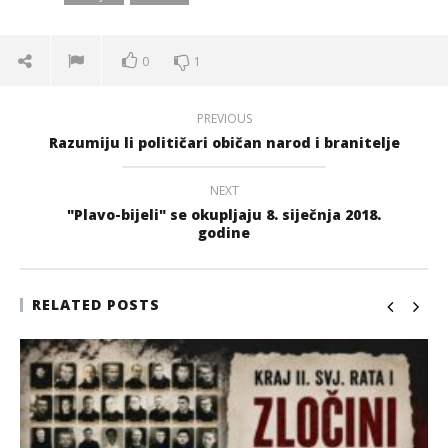
0
1
PREVIOUS
Razumiju li političari običan narod i branitelje
NEXT
"Plavo-bijeli" se okupljaju 8. siječnja 2018.
godine
RELATED POSTS