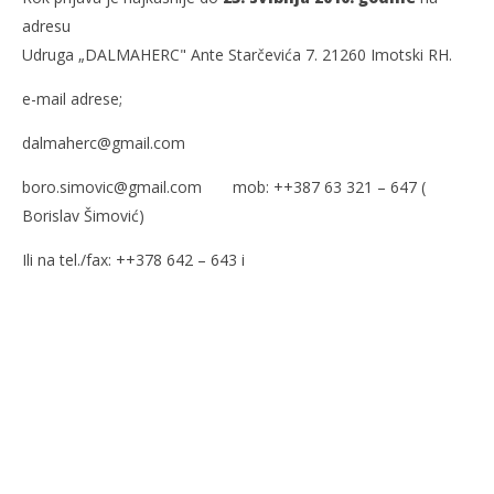
adresu
Udruga „DALMAHERC" Ante Starčevića 7. 21260 Imotski RH.
e-mail adrese;
dalmaherc@gmail.com
boro.simovic@gmail.com mob: ++387 63 321 – 647 (
Borislav Šimović)
Ili na tel./fax: ++378 642 – 643 i