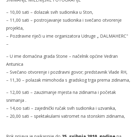
– 10,00 sati – dolazak svih sudionika u Ston,
– 11,00 sati – postrojavanje sudionika i svečano otvorenje
projekta,
– Pozdravne riječi u ime organizatora Udruge „ DALMAHERC"
–
– U ime domaćina grada Stone – načelnik općine Vedran
Antunica
– Svečano otvorenje i pozdravni govor; predstavnik Vlade RH,
– 11,30 – polazak mimohoda s gradskog trga prema zidinama,
– 12,00 sati – zauzimanje mjesta na zidinama i početak
snimanja .
– 14,oo sati – zajednički ručak svih sudionika i uzvanika,
– 20,00 sati – spektakularni vatromet na stonskim zidinama,
Rok prijava je najkasnije do
25. svibnja 2010. godine
na