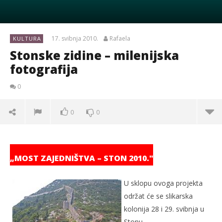
17. svibnja 2010.
Rafaela
KULTURA
Stonske zidine – milenijska
fotografija
0
0
0
„MOST ZAJEDNIŠTVA – STON 2010."
U sklopu ovoga projekta
održat će se slikarska
kolonija 28 i 29. svibnja u
Stonu.