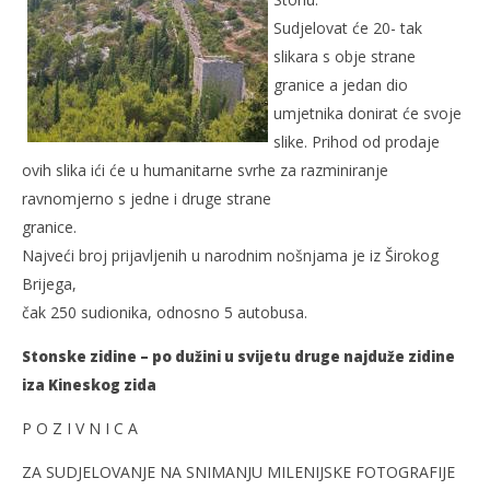
Sudjelovat će 20- tak
slikara s obje strane
granice a jedan dio
NOW VIEWING
umjetnika donirat će svoje
Stonske zidine – milenijska fotografija
Ra
slike. Prihod od prodaje
17.
17.
ovih slika ići će u humanitarne svrhe za razminiranje
svibnja
svi
2010.
201
ravnomjerno s jedne i druge strane
Rafaela
R
granice.
Najveći broj prijavljenih u narodnim nošnjama je iz Širokog
Brijega,
čak 250 sudionika, odnosno 5 autobusa.
Stonske zidine – po dužini u svijetu druge najduže zidine
iza Kineskog zida
P O Z I V N I C A
ZA SUDJELOVANJE NA SNIMANJU MILENIJSKE FOTOGRAFIJE