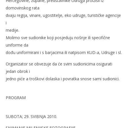
Hercegovine, župane, predstavnike Udruga proizišli iz
domovinskog rata
dvaju regija, vinare, ugostitelje, eko udruge, turističke agencije
i
medije.
Molimo sve sudionike koji posjeduju nošnje ili specifične
uniforme da
dođu uniformirani i s barjacima ili natpisom KUD-a, Udruge i sl.
Organizator se obvezuje da će svim sudionicima osigurati
jedan obrok i
jedno piće a troškovi dolaska i povratka snose sami sudionici.
PROGRAM
SUBOTA; 29. SVIBNJA 2010.
SNIMANJE MILENIJSKE FOTOGRAFIJE