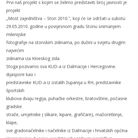
Prvi naš projekt s kojim se želimo predstaviti široj javnosti je
projekt
„Most zajedništva – Ston 2010.", koji će se održati u subotu
29.05.2010. godine u povijesnom gradu Stonu snimanjem
milenijske
fotografije na stonskim zidinama, po dužini u svijetu drugim
najvećim
zidinama iza Kineskog zida.
Stoga pozivamo sva KUD-a iz Dalmacije i Hercegovine.
dijaspore kao i
predstavnike KUD-a iz ostalih županija u RH, predstavnike
športskih
klubova dvaju regija, puhačke orkestre, bratovštine, počasne
gradske
straže, umjetnike ( slikare, kipare, grafičare), mažoretkinje,
klape,
sve gradonačelnike i načelnike iz Dalmacije i hrvatskih općina