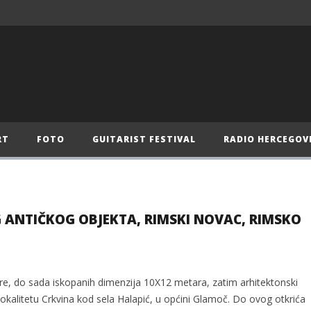
RT
FOTO
GUITARIST FESTIVAL
RADIO HERCEGOV
 ANTIČKOG OBJEKTA, RIMSKI NOVAC, RIMSKO
 ere, do sada iskopanih dimenzija 10X12 metara, zatim arhitektonski
lokalitetu Crkvina kod sela Halapić, u općini Glamoč. Do ovog otkrića