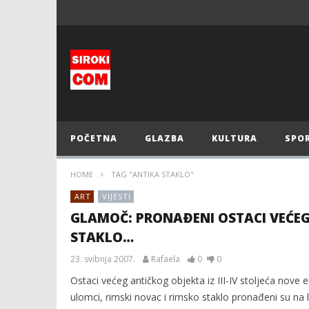
POČETNA
GLAZBA
KULTURA
SPO
HOME
TAG "ANTIKA STAKLO"
ART
VIJESTI
GLAMOČ: PRONAÐENI OSTACI VEĆEG
STAKLO…
23. svibnja 2007.
Rafaela
0
0
Ostaci većeg antičkog objekta iz III-IV stoljeća nove
ulomci, rimski novac i rimsko staklo pronađeni su na 