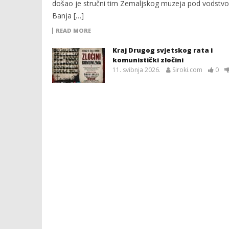
došao je stručni tim Zemaljskog muzeja pod vodstvom
Banja […]
READ MORE
Kraj Drugog svjetskog rata i
komunistički zločini
11. svibnja 2026.
Siroki.com
0