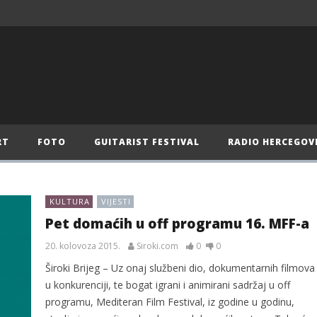
RT
FOTO
GUITARIST FESTIVAL
RADIO HERCEGOV
KULTURA
VIJESTI
Pet domaćih u off programu 16. MFF-a
20. kolovoza 2015.
Siroki.com
0
0
Široki Brijeg – Uz onaj službeni dio, dokumentarnih filmova
u konkurenciji, te bogat igrani i animirani sadržaj u off
programu, Mediteran Film Festival, iz godine u godinu,