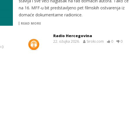
stavlja i sve veći naglasak na rad domaćih autora. Tako će
na 16. MFF-u bit predstavljeno pet filmskih ostvarenja iz
domaće dokumentarne radionice.
READ MORE
Radio Hercegovina
22. ožujka 2026.
Siroki.com
0
0
0