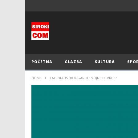
POČETNA
GLAZBA
KULTURA
SPO
HOME
TAG "#AUSTROUGARSKE VOJNE UTVRDE"