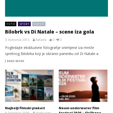
FOTO
SPORT
VIJESTI
Bilobrk vs Di Natale – scene iza gola
3. kolovoza 2013.
Rafaela
0
0
Pogledajte ekskluzivne fotografije snimljene iza mreže
spretnog Bilobrka koji je obranio panenku od Di Natale-a.
READ MORE
Najbolji filmski plakati
Neum underwater film
festival 2026 – Službena
8. kolovoza 2026.
Siroki.com