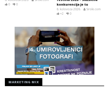
0
0
konkurencija je tu
8. kolovoza 2026.
Siroki.com
+2
0
MARKETING MIX