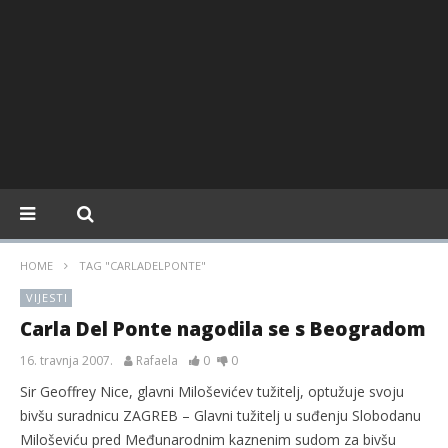
HOME
TAG "CARLADELPONTE"
VIJESTI
Carla Del Ponte nagodila se s Beogradom
16. travnja 2007.
Rafaela
0
0
Sir Geoffrey Nice, glavni Miloševićev tužitelj, optužuje svoju
bivšu suradnicu ZAGREB – Glavni tužitelj u suđenju Slobodanu
Miloševiću pred Međunarodnim kaznenim sudom za bivšu