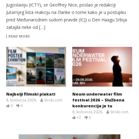
Jugoslaviju (ICTY), sir Geoffrey Nice, poslao je redakciji
Jutarnjeg lista reakciju na članke o tome kako je u postupku
pred Međunarodnim sudom pravde (ICJ) u Den Haagu Srbija
zatajila neke od […]
READ MORE
Najbolji filmski plakati
Neum underwater film
festival 2026 – Službena
8. kolovoza 2026.
Siroki.com
0
0
konkurencija je tu
8. kolovoza 2026.
Siroki.com
+2
0